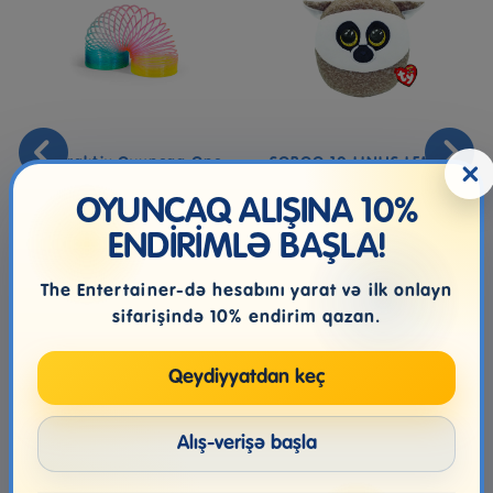
İnteraktiv Oyuncaq One
SQBOO 10 LINUS LEMUR
×
For Fun Magic Spring,
A23
Rəngb...
OYUNCAQ ALIŞINA 10%
ENDİRİMLƏ BAŞLA!
4.00₼
21.99₼
The Entertainer-də hesabını yarat və ilk onlayn
sifarişində 10% endirim qazan.
Qeydiyyatdan keç
Alış-verişə başla