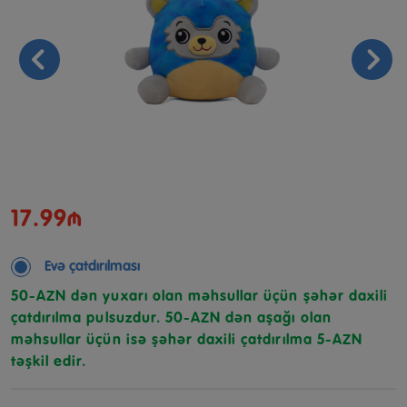
17.99₼
Evə çatdırılması
50-AZN dən yuxarı olan məhsullar üçün şəhər daxili
çatdırılma pulsuzdur. 50-AZN dən aşağı olan
məhsullar üçün isə şəhər daxili çatdırılma 5-AZN
təşkil edir.