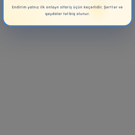
Endirim yalnız ilk onlayn sifariş üçün keçərlidir. Şərtlər və
qaydalar tətbiq olunur.