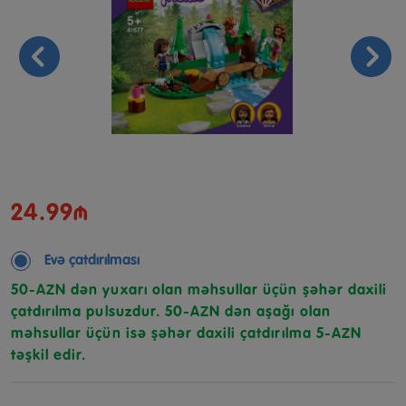
24.99₼
Evə çatdırılması
50-AZN dən yuxarı olan məhsullar üçün şəhər daxili
çatdırılma pulsuzdur. 50-AZN dən aşağı olan
məhsullar üçün isə şəhər daxili çatdırılma 5-AZN
təşkil edir.