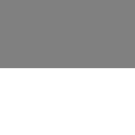
Açıqlama
Çatdırılma
Şərhlər