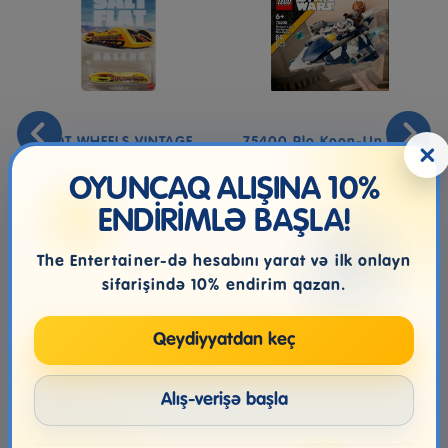
HOT WHEELS VINTAGE
75400 Plo Koon-Un Jedi
×
MÜXTƏLİF ÇEŞİDLİ
Uçan Gəmisi
OYUNCAQ ALIŞINA 10%
ENDİRİMLƏ BAŞLA!
13.99₼
49.99₼
The Entertainer-də hesabını yarat və ilk onlayn
sifarişində 10% endirim qazan.
Qeydiyyatdan keç
Alış-verişə başla