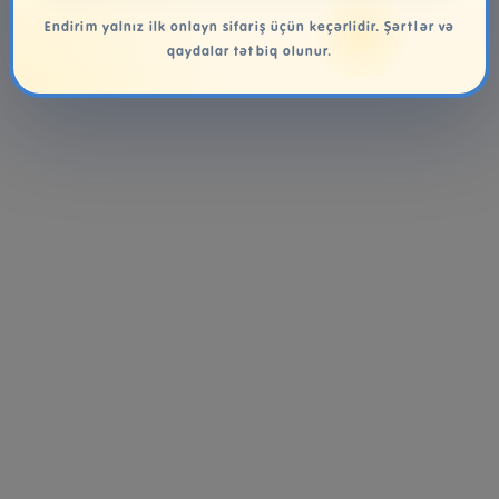
Endirim yalnız ilk onlayn sifariş üçün keçərlidir. Şərtlər və
qaydalar tətbiq olunur.