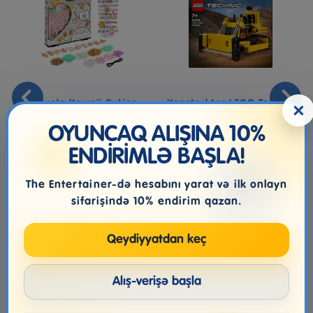
Crayola Kawaii Cuties
Konstruktor LEGO Technic
×
Bracelet Design Kit
Heavy-Duty Bulldozer
4216...
OYUNCAQ ALIŞINA 10%
ENDİRİMLƏ BAŞLA!
39.99₼
27.99₼
The Entertainer-də hesabını yarat və ilk onlayn
sifarişində 10% endirim qazan.
Qeydiyyatdan keç
Alış-verişə başla