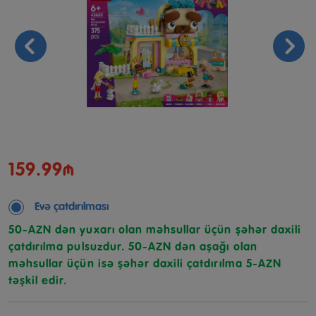
159.99₼
Evə çatdırılması
50-AZN dən yuxarı olan məhsullar üçün şəhər daxili
çatdırılma pulsuzdur. 50-AZN dən aşağı olan
məhsullar üçün isə şəhər daxili çatdırılma 5-AZN
təşkil edir.