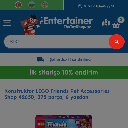
Giriş / Qeydiyyat
0
Şəhərdaxili çatdırılma
İlk sifarişə 10% endirim
Konstruktor LEGO Friends Pet Accessories
Shop 42650, 375 parça, 6 yaşdan