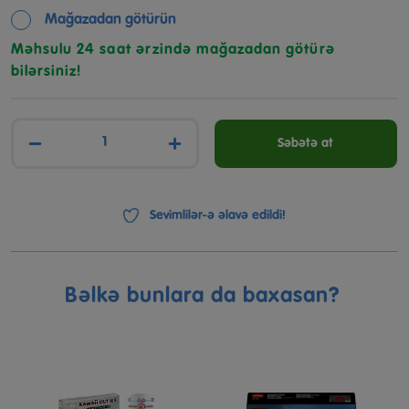
Mağazadan götürün
Məhsulu 24 saat ərzində mağazadan götürə
bilərsiniz!
−
+
Səbətə at
Sevimlilər-ə əlavə edildi!
Bəlkə bunlara da baxasan?