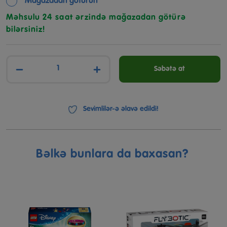
Mağazadan götürün
Məhsulu 24 saat ərzində mağazadan götürə
bilərsiniz!
−
+
Səbətə at
Sevimlilər-ə əlavə edildi!
Bəlkə bunlara da baxasan?