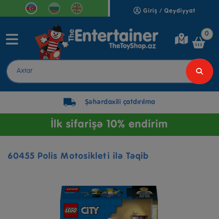
Giriş / Qeydiyyat
0
Şəhərdaxili çatdırılma
İlk sifarişə 10% endirim
60455 Polis Motosikleti ilə Təqib