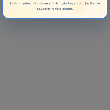
Endirim yalnız ilk onlayn sifariş üçün keçərlidir. Şərtlər və
qaydalar tətbiq olunur.