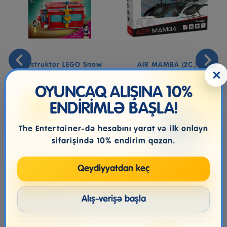
Konstruktor LEGO Snow
AIR MAMBA (2C.)
×
White's Jewelry Box V29
4327...
OYUNCAQ ALIŞINA 10%
ENDİRİMLƏ BAŞLA!
149.99₼
59.99₼
The Entertainer-də hesabını yarat və ilk onlayn
sifarişində 10% endirim qazan.
Qeydiyyatdan keç
Alış-verişə başla