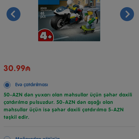
30.99₼
Evə çatdırılması
50-AZN dən yuxarı olan məhsullar üçün şəhər daxili
çatdırılma pulsuzdur. 50-AZN dən aşağı olan
məhsullar üçün isə şəhər daxili çatdırılma 5-AZN
təşkil edir.