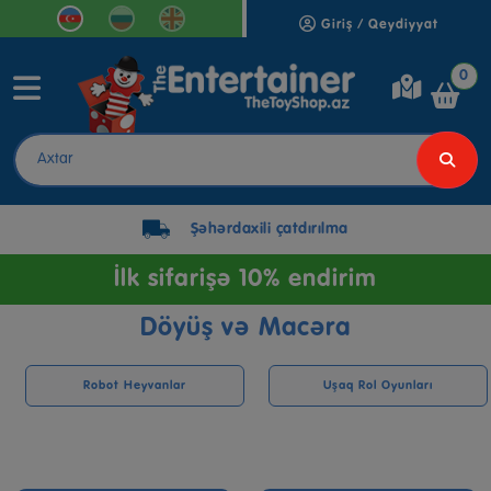
Giriş / Qeydiyyat
0
Şəhərdaxili çatdırılma
İlk sifarişə 10% endirim
Döyüş və Macəra
Robot Heyvanlar
Uşaq Rol Oyunları