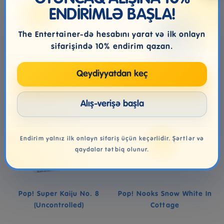
ENDİRİMLƏ BAŞLA!
46.99₼
46.99₼
The Entertainer-də hesabını yarat və ilk onlayn
Səbətə at
Səbətə at
sifarişində 10% endirim qazan.
Qeydiyyatdan keç
Alış-verişə başla
Endirim yalnız ilk onlayn sifariş üçün keçərlidir. Şərtlər və
qaydalar tətbiq olunur.
Pop! Super Kaiju No. 8
Pop! Nooks Snow White In
(Uncontrolled)
Cottage