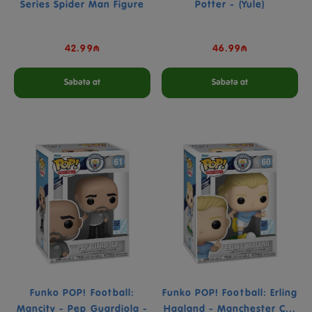
Series Spider Man Figure
Potter - (Yule)
42.99₼
46.99₼
Səbətə at
Səbətə at
Funko POP! Football:
Funko POP! Football: Erling
Mancity - Pep Guardiola -
Haaland - Manchester C...