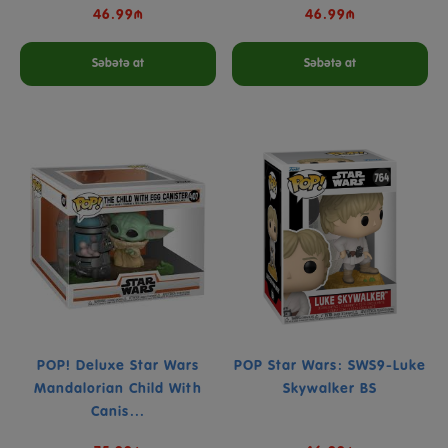
46.99₼
46.99₼
Səbətə at
Səbətə at
POP! Deluxe Star Wars
POP Star Wars: SWS9-Luke
Mandalorian Child With
Skywalker BS
Canis...