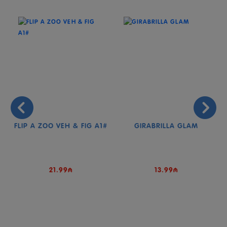
S
FLIP A ZOO VEH & FIG A1#
GIRABRILLA GLAM
21.99₼
13.99₼