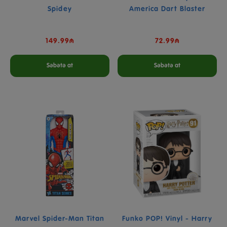
Spidey
America Dart Blaster
149.99₼
72.99₼
Səbətə at
Səbətə at
Marvel Spider-Man Titan
Funko POP! Vinyl - Harry