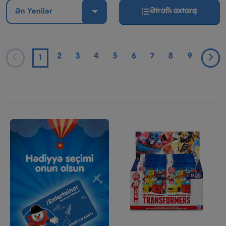
Ətraflı axtarış
Ən Yenilər
2
3
4
5
6
7
8
9
1