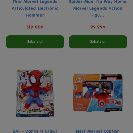
Thor Marvel Legends
Spider-Man: No Way Home
Articulated Electronic
Marvel Legends Action
Hammer
Figu...
519.00₼
99.99₼
Səbətə at
Səbətə at
SAF - Dance N Crawl
Nerf Marvel Captain