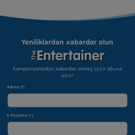
Yeniliklərdən xəbərdar olun
Kampaniyalardan xəbərdar olmaq üçün abunə
olun!
Adınız (*)
E-Poçtanız (*)