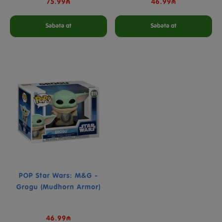
75.99₼
46.99₼
Səbətə at
Səbətə at
POP Star Wars: M&G -
Grogu (Mudhorn Armor)
46.99₼