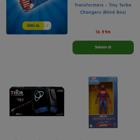
Transformers - Tiny Turbo
Changers (Blind Box)
16.99₼
Səbətə at