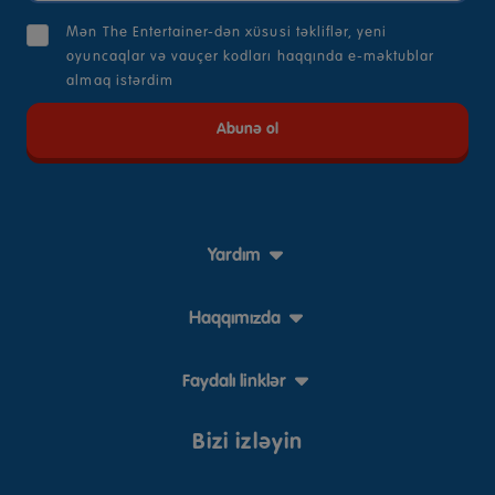
Mən The Entertainer-dən xüsusi təkliflər, yeni
oyuncaqlar və vauçer kodları haqqında e-məktublar
almaq istərdim
Yardım
Haqqımızda
Faydalı linklər
Bizi izləyin