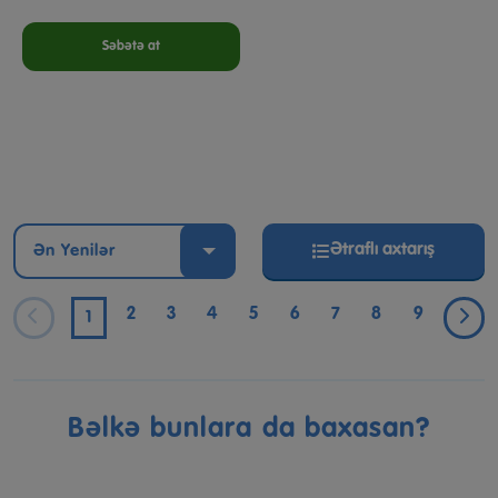
Səbətə at
Ətraflı axtarış
Ən Yenilər
2
3
4
5
6
7
8
9
1
Bəlkə bunlara da baxasan?