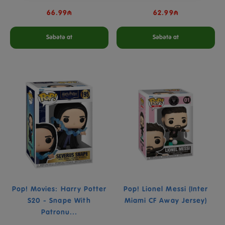
66.99₼
62.99₼
Səbətə at
Səbətə at
Pop! Movies: Harry Potter
Pop! Lionel Messi (Inter
S20 - Snape With
Miami CF Away Jersey)
Patronu...