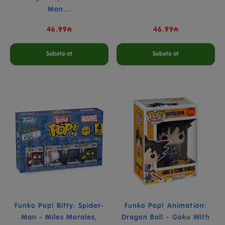
Man...
46.99₼
46.99₼
Səbətə at
Səbətə at
Funko Pop! Bitty: Spider-
Funko Pop! Animation:
Man - Miles Morales,
Dragon Ball - Goku With