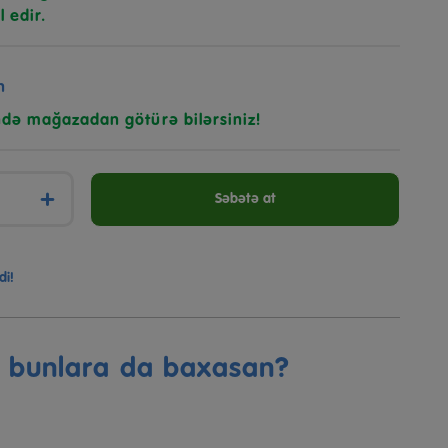
l edir.
n
ndə mağazadan götürə bilərsiniz!
+
Səbətə at
di!
ə bunlara da baxasan?