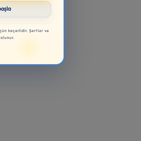
başla
çün keçərlidir. Şərtlər və
 olunur.