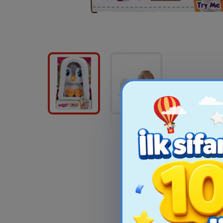
AVN HERO MASK
BUSY ME C
MÜXTƏLİF ÇEŞİDLİ
45.99₼
36.9