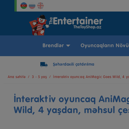
Brendlər
Oyuncaqların Növü
Şəhərdaxili çatdırılma
Ana səhifə
3 - 5 yaş
İnteraktiv oyuncaq AniMagic Goes Wild, 4 
İnteraktiv oyuncaq AniMa
Wild, 4 yaşdan, məhsul çe