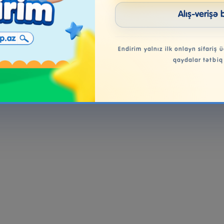
Alış-verişə 
Endirim yalnız ilk onlayn sifariş ü
qaydalar tətbiq