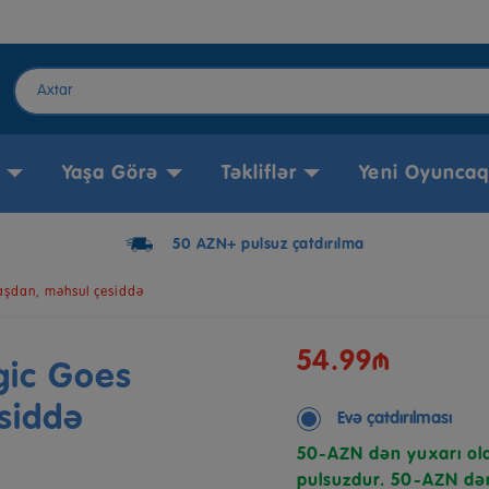
Yaşa Görə
Təkliflər
Yeni Oyuncaq
50 AZN+ pulsuz çatdırılma
yaşdan, məhsul çesiddə
54.99₼
gic Goes
siddə
Evə çatdırılması
50-AZN dən yuxarı ola
pulsuzdur. 50-AZN dən