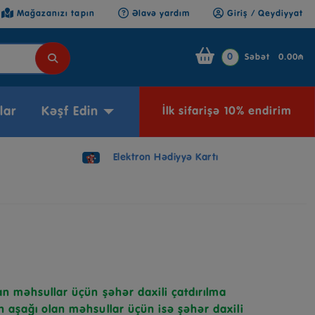
Mağazanızı tapın
Əlavə yardım
Giriş / Qeydiyyat
0
Səbət
0.00₼
lar
Kəşf Edin
İlk sifarişə 10% endirim
Elektron Hədiyyə Kartı
n məhsullar üçün şəhər daxili çatdırılma
 aşağı olan məhsullar üçün isə şəhər daxili