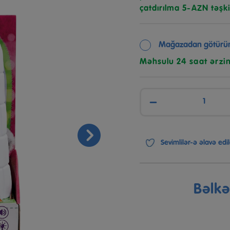
çatdırılma 5-AZN təşki
Mağazadan götürü
Məhsulu 24 saat ərzi
−
Sevimlilər-ə əlavə edil
Bəlk