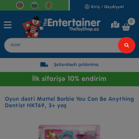
Giriş / Qeydiyyat
0
Şəhərdaxili çatdırılma
İlk sifarişə 10% endirim
Oyun dəsti Mattel Barbie You Can Be Anything
Dentist HKT69, 3+ yaş