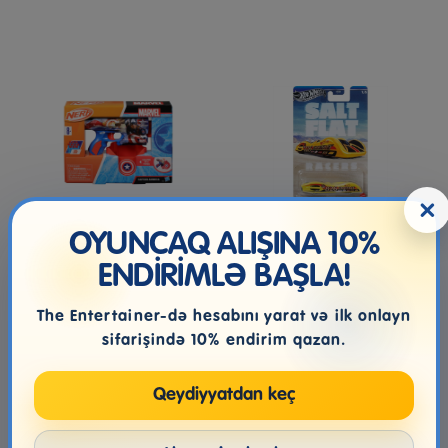
×
OYUNCAQ ALIŞINA 10%
Nerf Marvel Captain
HOT WHEELS VINTAGE
America Dart Blaster
MÜXTƏLİF ÇEŞİDLİ
ENDİRİMLƏ BAŞLA!
The Entertainer-də hesabını yarat və ilk onlayn
sifarişində 10% endirim qazan.
72.99₼
13.99₼
Qeydiyyatdan keç