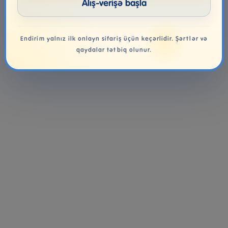
Alış-verişə başla
Endirim yalnız ilk onlayn sifariş üçün keçərlidir. Şərtlər və
qaydalar tətbiq olunur.