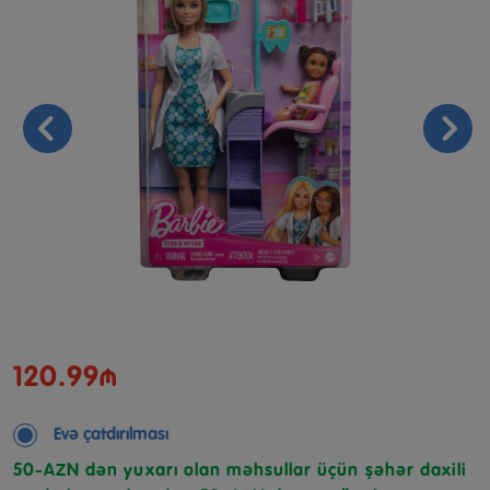
120.99₼
Evə çatdırılması
50-AZN dən yuxarı olan məhsullar üçün şəhər daxili