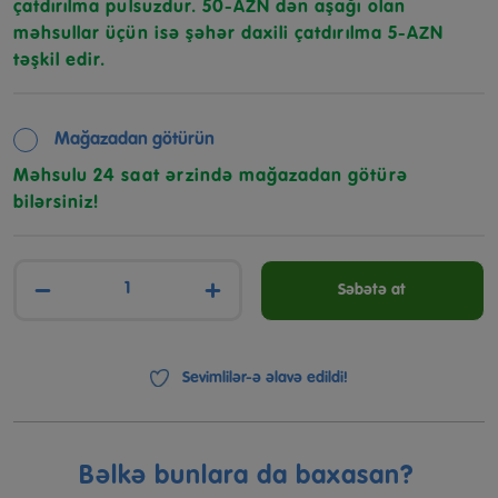
çatdırılma pulsuzdur. 50-AZN dən aşağı olan
məhsullar üçün isə şəhər daxili çatdırılma 5-AZN
təşkil edir.
Mağazadan götürün
Məhsulu 24 saat ərzində mağazadan götürə
bilərsiniz!
−
+
Səbətə at
Sevimlilər-ə əlavə edildi!
Bəlkə bunlara da baxasan?