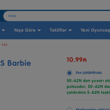
Yaşa Görə
Təkliflər
Yeni Oyuncaq
+ yaş
10.99₼
S Barbie
Evə çatdırılması
50-AZN dən yuxarı ola
pulsuzdur. 50-AZN dən
çatdırılma 5-AZN təşki