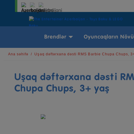
Brendlər
Oyuncaqların Növü
Ana səhifə
Uşaq dəftərxana dəsti RMS Barbie Chupa Chups, 3
Uşaq dəftərxana dəsti RM
Chupa Chups, 3+ yaş