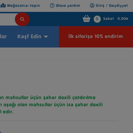
Mağazanızı tapın
Əlavə yardım
Giriş / Qeydiyyat
0
Səbət
0.00₼
lar
Kəşf Edin
İlk sifarişə 10% endirim
n məhsullar üçün şəhər daxili çatdırılma
 aşağı olan məhsullar üçün isə şəhər daxili
l edir.