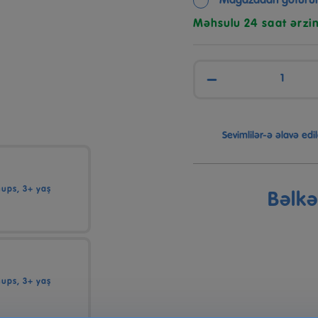
Mağazadan götürü
Məhsulu 24 saat ərzi
−
Sevimlilər-ə əlavə edil
Bəlk