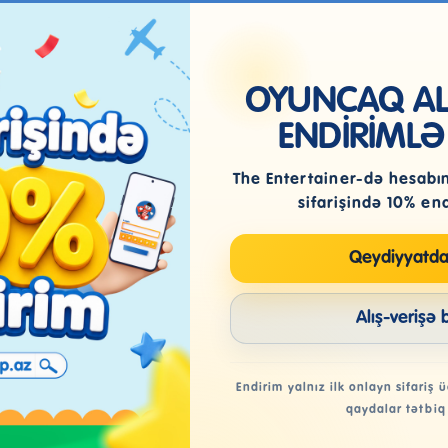
OYUNCAQ ALI
ENDİRİMLƏ
The Entertainer-də hesabını
sifarişində 10% en
Qeydiyyatda
Alış-verişə 
Endirim yalnız ilk onlayn sifariş ü
qaydalar tətbiq