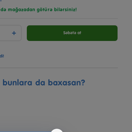
n
ndə mağazadan götürə bilərsiniz!
+
Səbətə at
di!
ə bunlara da baxasan?