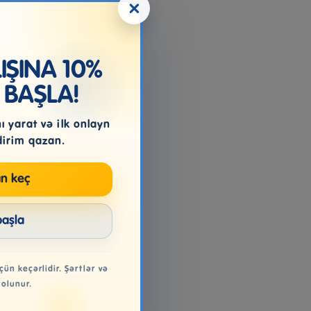
×
ŞINA 10%
 BAŞLA!
 yarat və ilk onlayn
dirim qazan.
n keç
başla
çün keçərlidir. Şərtlər və
 olunur.