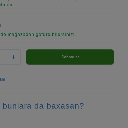
l edir.
n
ndə mağazadan götürə bilərsiniz!
+
Səbətə at
ldi!
 bunlara da baxasan?