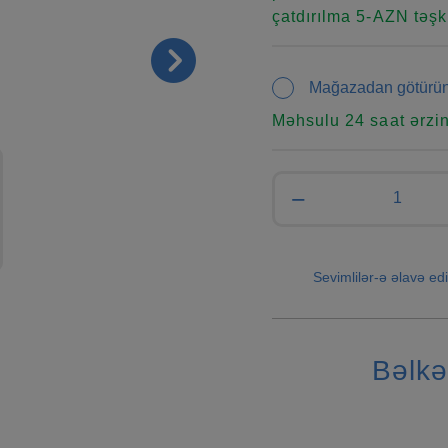
çatdırılma 5-AZN təşki
Mağazadan götürü
Məhsulu 24 saat ərzi
−
Sevimlilər-ə əlavə edi
Bəlkə