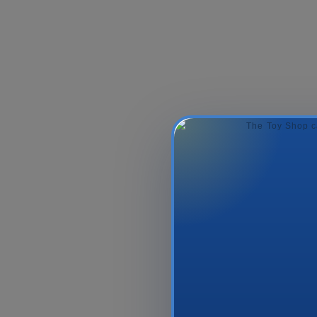
İnkişaf Etdirən
Stitch Bi
Oyuncaq Big Tree Toys
2528, 12 Ayd...
25.99₼
8.99