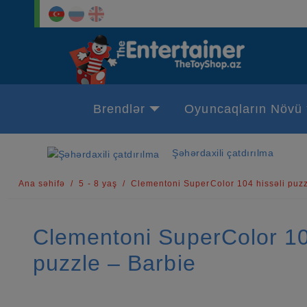
Brendlər
Oyuncaqların Növü
Şəhərdaxili çatdırılma
Ana səhifə
5 - 8 yaş
Clementoni SuperColor 104 hissəli puzz
Clementoni SuperColor 10
puzzle – Barbie