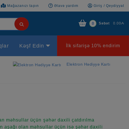
Mağazanızı tapın
Əlavə yardım
Giriş / Qeydiyyat
Səbət
0.00₼
0
qlar
Kəşf Edin
İlk sifarişə 10% endirim
Elektron Hədiyyə Kartı
n məhsullar üçün şəhər daxili çatdırılma
 aşağı olan məhsullar üçün isə şəhər daxili