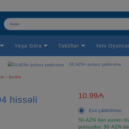
Yaşa Görə
Təkliflər
Yeni Oyunca
50 AZN+ pulsuz çatdırılma
le – Barbie
10.99₼
4 hissəli
Evə çatdırılması
50-AZN dən yuxarı ola
pulsuzdur. 50-AZN dən