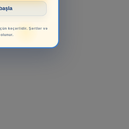
 başla
üçün keçərlidir. Şərtlər və
 olunur.