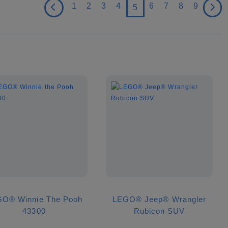
1
2
3
4
6
7
8
9
5
O® Winnie The Pooh
LEGO® Jeep® Wrangler
43300
Rubicon SUV