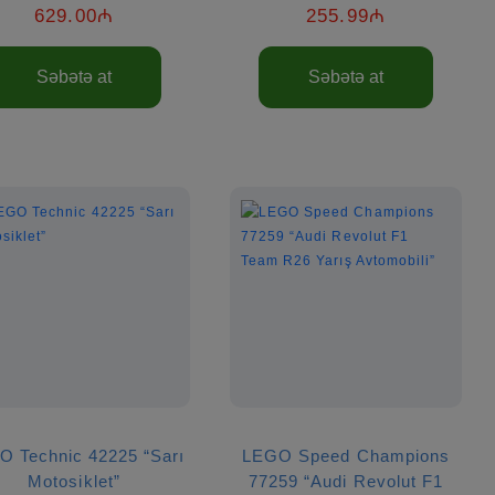
629.00₼
255.99₼
Səbətə at
Səbətə at
O Technic 42225 “Sarı
LEGO Speed Champions
Motosiklet”
77259 “Audi Revolut F1