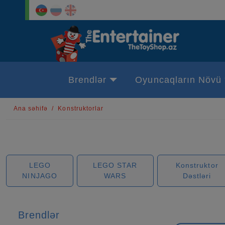
Brendlər
Oyuncaqların Növü
Ana səhifə
Konstruktorlar
LEGO
LEGO STAR
Konstruktor
NINJAGO
WARS
Dəstləri
Brendlər