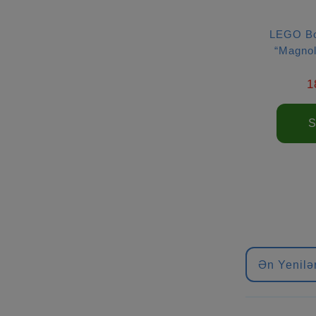
LEGO Bo
“Magnol
1
S
Ən Yenilə