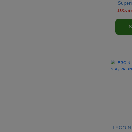
Super
105.9
S
LEGO N