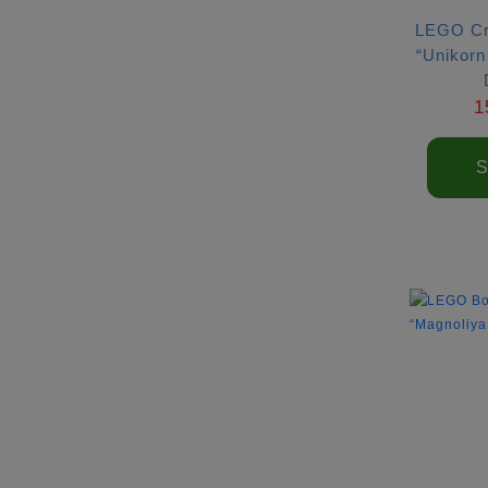
LEGO Cr
“Unikorn
1
S