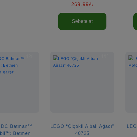
269.99₼
Səbətə at
-4%
-4%
 DC Batman™
LEGO “Çiçəkli Albalı Ağacı”
LEG
bil™: Betmen
40725