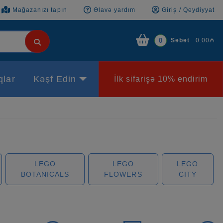
Mağazanızı tapın
Əlavə yardım
Giriş / Qeydiyyat
Səbət
0.00₼
0
qlar
Kəşf Edin
İlk sifarişə 10% endirim
LEGO
LEGO
LEGO
BOTANICALS
FLOWERS
CITY