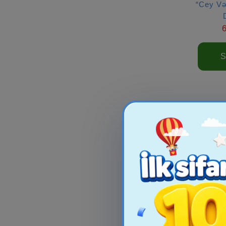
“Cey V
S