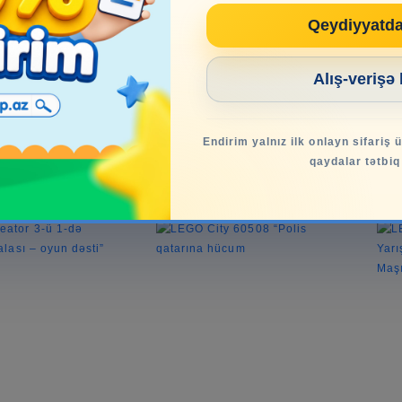
LO 10467 “Ailə
LEGO DUPLO 10465 “Mikki
LEG
Qeydiyyatd
Evi”
Maus Klubu – Minni Və
Və R
Plut...
79.99₼
195.99₼
Alış-verişə
əbətə at
Səbətə at
Endirim yalnız ilk onlayn sifariş 
qaydalar tətbiq