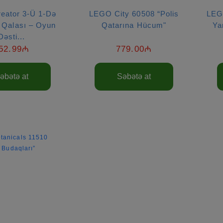
eator 3‑ü 1-Də
LEGO City 60508 “Polis
LEG
 Qalası – Oyun
Qatarına Hücum"
Ya
Dəsti...
52.99₼
779.00₼
əbətə at
Səbətə at