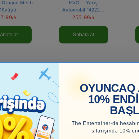
ə Dragon Mech
EVO – Yarış
Döyüşü
Avtomobili”4222...
67.99₼
255.99₼
əbətə at
Səbətə at
OYUNCAQ 
10% END
BAŞL
The Entertainer-də hesabın
sifarişində 10% en