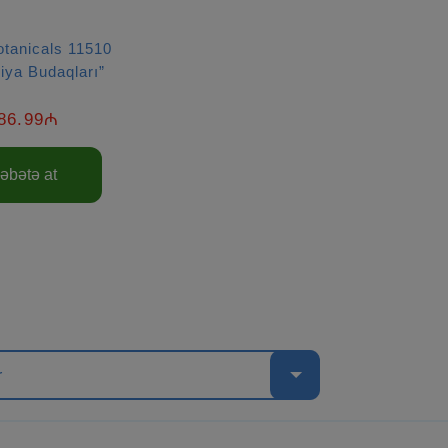
tanicals 11510
iya Budaqları”
86.99₼
əbətə at
r