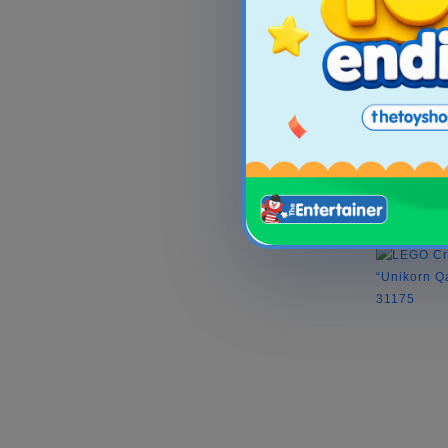
LEGO DUP
2
S