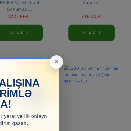
F2004 Və Michael
Kuboku”
Schumac...
355.99₼
719.00₼
Səbətə at
Səbətə at
×
-4%
ALIŞINA
İRİMLƏ
A!
ı yarat və ilk onlayn
dirim qazan.