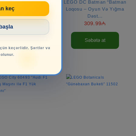
O DC Batman “Betmen
LEGO DC Batman “Batman
an keç
obin: Betmobil” 76333
Loqosu – Oyun Və Yığma
Dəst...
105.99₼
110.99₼
309.99₼
 başla
Səbətə at
Səbətə at
üçün keçərlidir. Şərtlər və
 olunur.