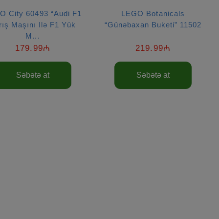
O City 60493 “Audi F1
LEGO Botanicals
rış Maşını Ilə F1 Yük
“Günəbaxan Buketi” 11502
M...
179.99₼
219.99₼
Səbətə at
Səbətə at