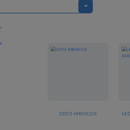
r
dı
10372 HIBISCUS
LEG