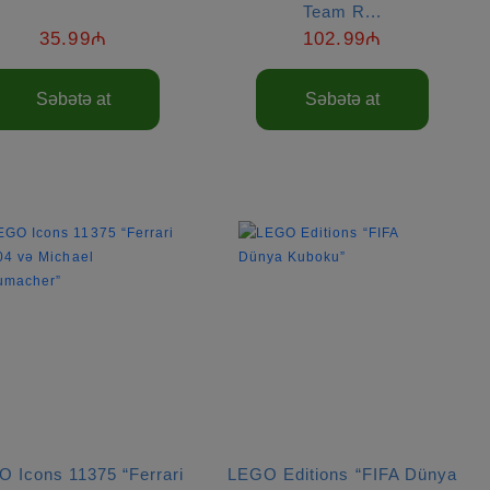
Team R...
35.99₼
102.99₼
Səbətə at
Səbətə at
 Icons 11375 “Ferrari
LEGO Editions “FIFA Dünya