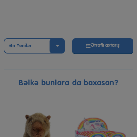
Ətraflı axtarış
Ən Yenilər
Bəlkə bunlara da baxasan?