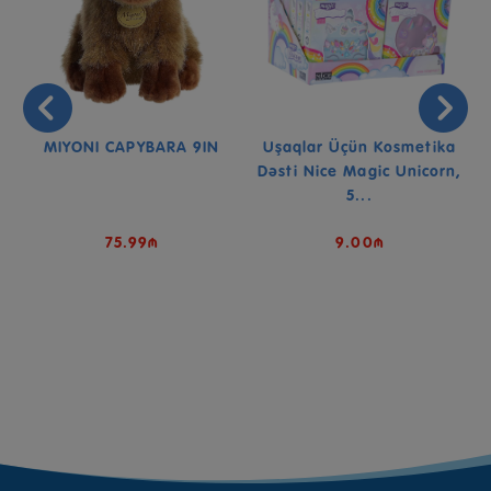
MIYONI CAPYBARA 9IN
Uşaqlar Üçün Kosmetika
Dəsti Nice Magic Unicorn,
5...
75.99₼
9.00₼