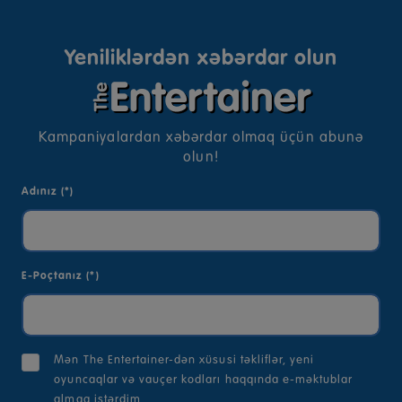
Yeniliklərdən xəbərdar olun
Kampaniyalardan xəbərdar olmaq üçün abunə
olun!
Adınız (*)
E-Poçtanız (*)
Mən The Entertainer-dən xüsusi təkliflər, yeni
oyuncaqlar və vauçer kodları haqqında e-məktublar
almaq istərdim