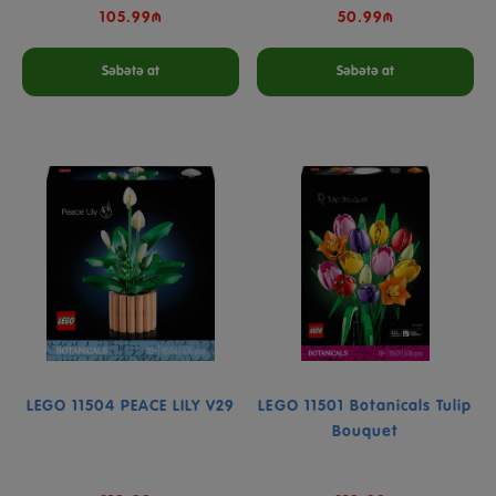
105.99₼
50.99₼
Səbətə at
Səbətə at
LEGO 11504 PEACE LILY V29
LEGO 11501 Botanicals Tulip
Bouquet