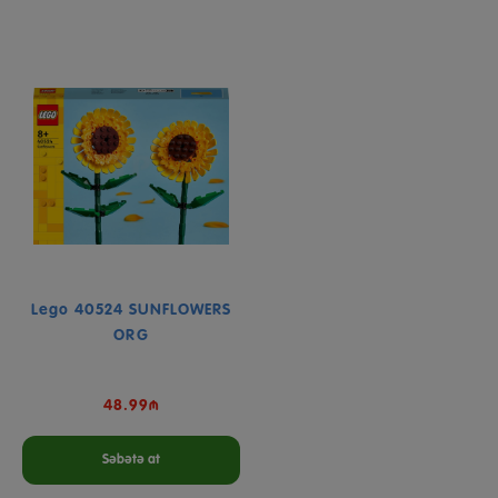
Lego 40524 SUNFLOWERS
ORG
48.99₼
Səbətə at