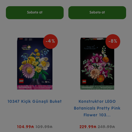
Səbətə at
Səbətə at
-4%
-8%
10347 Kiçik Günəşli Buket
Konstruktor LEGO
Botanicals Pretty Pink
Flower 103...
104.99₼
109.99₼
229.99₼
249.99₼