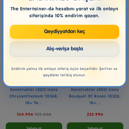
Səbətə at
Səbətə at
The Entertainer-də hesabını yarat və ilk onlayn
sifarişində 10% endirim qazan.
-4%
Qeydiyyatdan keç
Alış-verişə başla
Endirim yalnız ilk onlayn sifariş üçün keçərlidir. Şərtlər və
qaydalar tətbiq olunur.
Konstruktor LEGO Icons
Konstruktor LEGO Icons
Chrysanthemum 10368,
Bouquet Of Roses 10328,
18+ Ya...
18+...
104.99₼
109.90₼
235.99₼
Səbətə at
Səbətə at