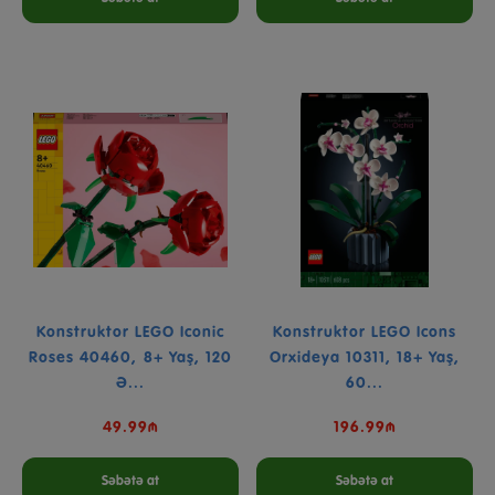
Konstruktor LEGO Iconic
Konstruktor LEGO Icons
Roses 40460, 8+ Yaş, 120
Orxideya 10311, 18+ Yaş,
Ə...
60...
49.99₼
196.99₼
Səbətə at
Səbətə at