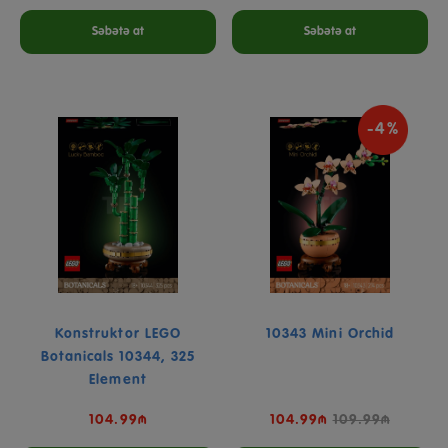
Səbətə at
Səbətə at
-4%
Konstruktor LEGO
10343 Mini Orchid
Botanicals 10344, 325
Element
104.99₼
104.99₼
109.99₼