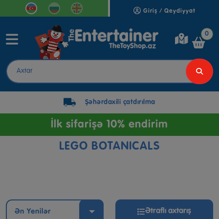
Giriş / Qeydiyyat
0
Şəhərdaxili çatdırılma
İlk sifarişə 10% endirim
LEGO BOTANICALS
Ətraflı axtarış
Ən Yenilər