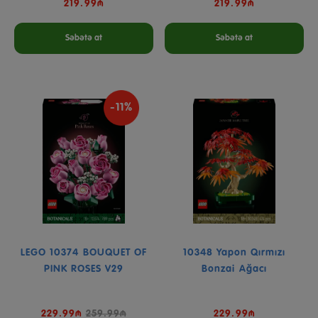
219.99₼
219.99₼
Səbətə at
Səbətə at
-11%
LEGO 10374 BOUQUET OF
10348 Yapon Qırmızı
PINK ROSES V29
Bonzai Ağacı
229.99₼
259.99₼
229.99₼