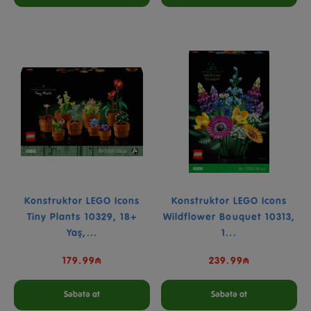
Konstruktor LEGO Icons
Konstruktor LEGO Icons
Tiny Plants 10329, 18+
Wildflower Bouquet 10313,
Yaş,...
1...
179.99₼
239.99₼
Səbətə at
Səbətə at