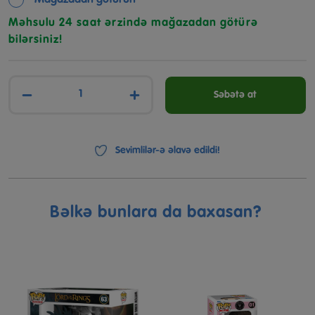
Mağazadan götürün
Məhsulu 24 saat ərzində mağazadan götürə
bilərsiniz!
−
+
Səbətə at
Sevimlilər-ə əlavə edildi!
Bəlkə bunlara da baxasan?