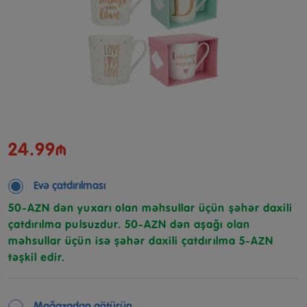
24.99₼
Evə çatdırılması
50-AZN dən yuxarı olan məhsullar üçün şəhər daxili
çatdırılma pulsuzdur. 50-AZN dən aşağı olan
məhsullar üçün isə şəhər daxili çatdırılma 5-AZN
təşkil edir.