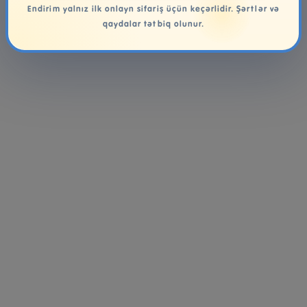
Endirim yalnız ilk onlayn sifariş üçün keçərlidir. Şərtlər və
qaydalar tətbiq olunur.