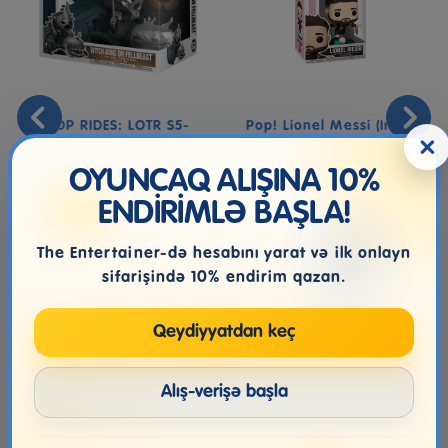
POP RIDES: LOTR S5-
Pop! Lionel Messi (Inter
×
WITCH KING W/
Miami CF Away Jersey)
FELLBEAST
OYUNCAQ ALIŞINA 10%
ENDİRİMLƏ BAŞLA!
109.99₼
46.99₼
The Entertainer-də hesabını yarat və ilk onlayn
sifarişində 10% endirim qazan.
Qeydiyyatdan keç
Alış-verişə başla