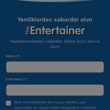
Yeniliklərdən xəbərdar olun
Kampaniyalardan xəbərdar olmaq üçün abunə
olun!
Adınız (*)
E-Poçtanız (*)
Mən The Entertainer-dən xüsusi təkliflər, yeni
oyuncaqlar və vauçer kodları haqqında e-məktublar