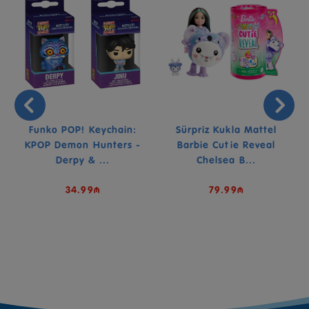
Funko POP! Keychain:
Sürpriz Kukla Mattel
KPOP Demon Hunters -
Barbie Cutie Reveal
Derpy & ...
Chelsea B...
34.99₼
79.99₼