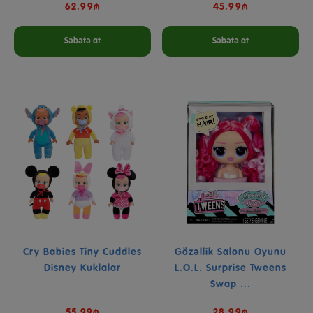
62.99₼
45.99₼
Səbətə at
Səbətə at
Cry Babies Tiny Cuddles
Gözəllik Salonu Oyunu
Disney Kuklalar
L.O.L. Surprise Tweens
Swap ...
55.99₼
28.99₼