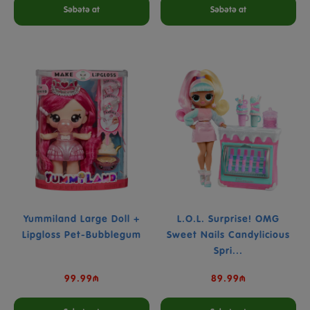
Səbətə at
Səbətə at
Yummiland Large Doll +
L.O.L. Surprise! OMG
Lipgloss Pet-Bubblegum
Sweet Nails Candylicious
Spri...
99.99₼
89.99₼