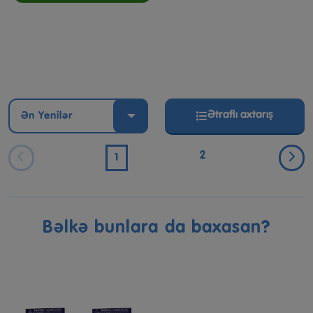
Ətraflı axtarış
Ən Yenilər
2
1
Bəlkə bunlara da baxasan?