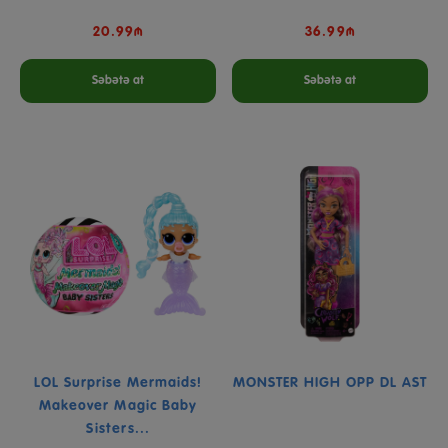
20.99₼
36.99₼
Səbətə at
Səbətə at
LOL Surprise Mermaids!
MONSTER HIGH OPP DL AST
Makeover Magic Baby
Sisters...