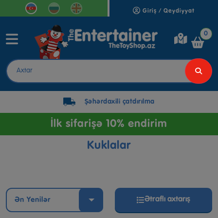
Giriş / Qeydiyyat
0
Şəhərdaxili çatdırılma
İlk sifarişə 10% endirim
Kuklalar
Ətraflı axtarış
Ən Yenilər