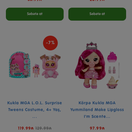
Səbətə at
Səbətə at
-7%
Kukla MGA L.O.L. Surprise
Körpə Kukla MGA
Tweens Costume, 4+ Yaş,
Yummiland Make Lipgloss
...
I'm Scente...
119.99₼
129.99₼
97.99₼