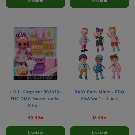
Səbətə at
Səbətə at
L.O.L. Surprise! 503859-
BABY Born Minis - PDQ
EUC OMG Sweet Nails-
Sis&Bro 1 - 6 Ass
Kitty ...
99.99₼
13.99₼
Səbətə at
Səbətə at