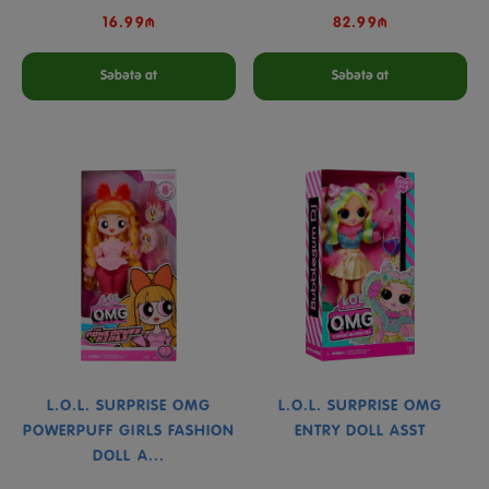
16.99₼
82.99₼
Səbətə at
Səbətə at
L.O.L. SURPRISE OMG
L.O.L. SURPRISE OMG
POWERPUFF GIRLS FASHION
ENTRY DOLL ASST
DOLL A...