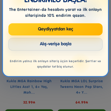
ENDİRİMLƏ BAŞLA!
Səbətə at
Səbətə at
The Entertainer-də hesabını yarat və ilk onlayn
sifarişində 10% endirim qazan.
Qeydiyyatdan keç
Alış-verişə başla
Endirim yalnız ilk onlayn sifariş üçün keçərlidir. Şərtlər və
qaydalar tətbiq olunur.
Kukla MGA Rainbow High
Kukla MGA LOL Surprise
Littles Asst 1, 6+ Yaş,
Tweens Neon Pop Stars,
Məh...
4+ Y...
32.99₼
64.99₼