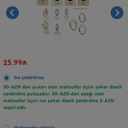
25.99₼
Evə çatdırılması
50-AZN dən yuxarı olan məhsullar üçün şəhər daxili
çatdırılma pulsuzdur. 50-AZN dən aşağı olan
məhsullar üçün isə şəhər daxili çatdırılma 5-AZN
təşkil edir.