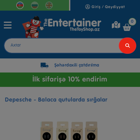
Giriş / Qeydiyyat
0
Şəhərdaxili çatdırılma
İlk sifarişə 10% endirim
Depesche - Balaca qutularda sırğalar