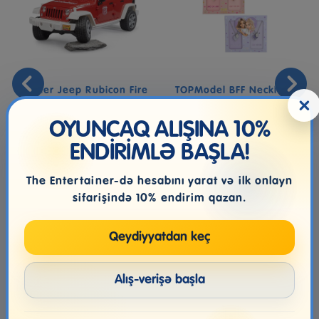
Bruder Jeep Rubicon Fire
TOPModel BFF Necklace
×
Vehicle W Fireman
Set
OYUNCAQ ALIŞINA 10%
ENDİRİMLƏ BAŞLA!
159.99₼
45.99₼
The Entertainer-də hesabını yarat və ilk onlayn
sifarişində 10% endirim qazan.
Qeydiyyatdan keç
Alış-verişə başla