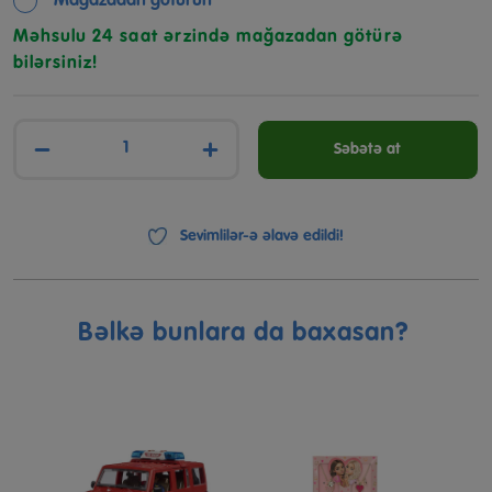
Mağazadan götürün
Məhsulu 24 saat ərzində mağazadan götürə
bilərsiniz!
−
+
Səbətə at
Sevimlilər-ə əlavə edildi!
Bəlkə bunlara da baxasan?