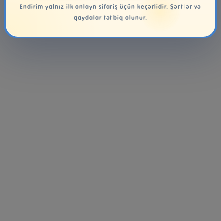
Endirim yalnız ilk onlayn sifariş üçün keçərlidir. Şərtlər və
qaydalar tətbiq olunur.