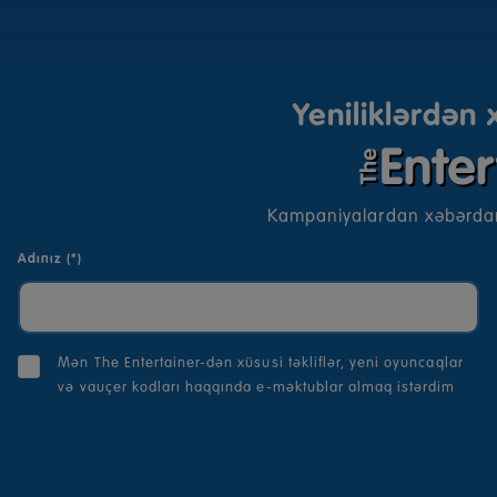
Yeniliklərdən
Kampaniyalardan xəbərda
Adınız (*)
Mən The Entertainer-dən xüsusi təkliflər, yeni oyuncaqlar
və vauçer kodları haqqında e-məktublar almaq istərdim