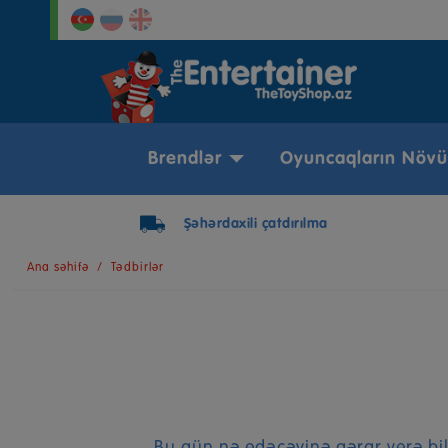
Brendlər
Oyuncaqların Növü
Şəhərdaxili çatdırılma
Ana səhifə
Tədbirlər