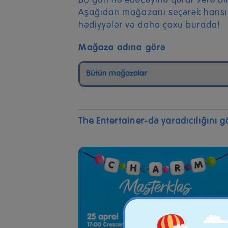
Bu gün nə edəcəyinə qərar verə bil
Aşağıdan mağazanı seçərək hansı t
hədiyyələr və daha çoxu burada!
Mağaza adına görə
The Entertainer-də yaradıcılığını