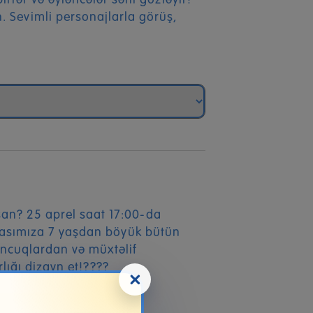
rlər və əyləncələr səni gözləyir!
 Sevimli personajlarla görüş,
san? 25 aprel saat 17:00-da
asımıza 7 yaşdan böyük bütün
uncuqlardan və müxtəlif
lığı dizayn et!????
×