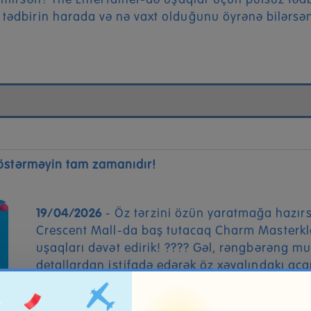
mirsən? The Entertainer-də uşaqlar üçün pulsuz tədbi
ədbirin harada və nə vaxt olduğunu öyrənə bilərsən.
 göstərməyin tam zamanıdır!
19/04/2026
- Öz tərzini özün yaratmağa hazır
Crescent Mall-da baş tutacaq Charm Masterkl
uşaqları dəvət edirik! ???? Gəl, rəngbərəng m
detallardan istifadə edərək öz xəyalındakı açar