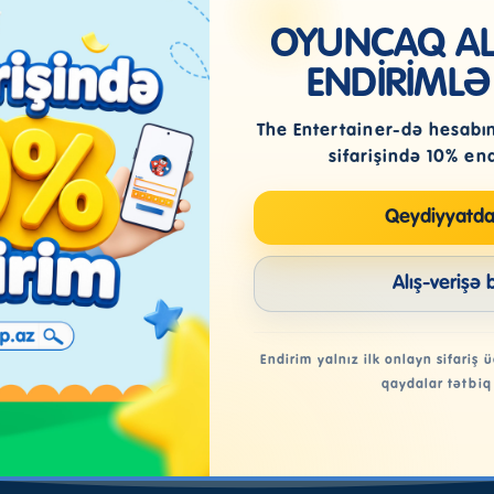
OYUNCAQ ALI
ENDİRİMLƏ
The Entertainer-də hesabını
sifarişində 10% en
Qeydiyyatda
Alış-verişə 
Qeydiyyatdan keç
Endirim yalnız ilk onlayn sifariş ü
qaydalar tətbiq