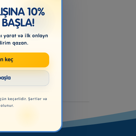
ŞINA 10%
 BAŞLA!
 yarat və ilk onlayn
dirim qazan.
n keç
başla
çün keçərlidir. Şərtlər və
 olunur.