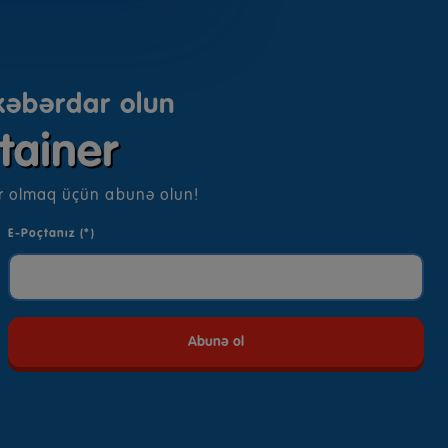
 xəbərdar olun
r olmaq üçün abunə olun!
E-Poçtanız (*)