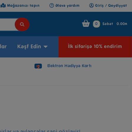
Mağazanızı tapın
Əlavə yardım
Giriş / Qeydiyyat
0
Səbət
0.00₼
lar
Kəşf Edin
İlk sifarişə 10% endirim
Elektron Hədiyyə Kartı