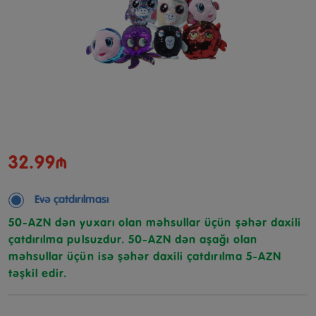
32.99₼
Evə çatdırılması
50-AZN dən yuxarı olan məhsullar üçün şəhər daxili
çatdırılma pulsuzdur. 50-AZN dən aşağı olan
məhsullar üçün isə şəhər daxili çatdırılma 5-AZN
təşkil edir.