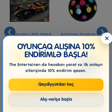
Konstruktor LEGO Speed
Antistress Oyuncaq One
×
Champions 2023
For Fun Disco Glide Ball,
McLaren Form...
5...
OYUNCAQ ALIŞINA 10%
ENDİRİMLƏ BAŞLA!
99.99₼
10.00₼
The Entertainer-də hesabını yarat və ilk onlayn
sifarişində 10% endirim qazan.
Qeydiyyatdan keç
Alış-verişə başla