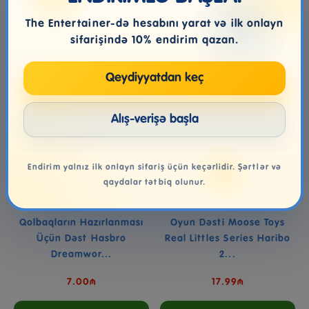
Səbətə at
Səbətə at
The Entertainer-də hesabını yarat və ilk onlayn
sifarişində 10% endirim qazan.
Qeydiyyatdan keç
Alış-verişə başla
Endirim yalnız ilk onlayn sifariş üçün keçərlidir. Şərtlər və
qaydalar tətbiq olunur.
Qolbaqların Hazırlanması
Oyun Dəsti Moose Toys
Üçün Dəst Hasbro
Real Littles Series Haribo
Dreamwor...
2...
7.00₼
17.99₼