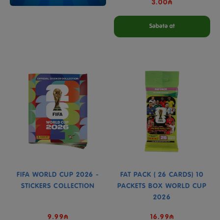
3.00₼
Səbətə at
FIFA WORLD CUP 2026 -
FAT PACK ( 26 CARDS) 10
STICKERS COLLECTION
PACKETS BOX WORLD CUP
2026
9.99₼
16.99₼