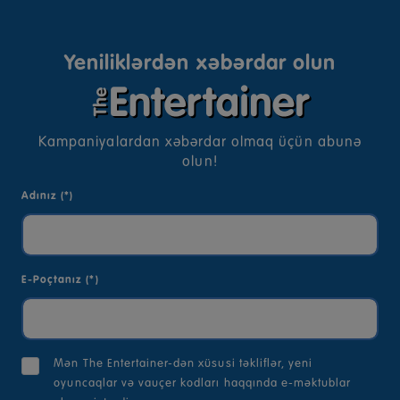
Yeniliklərdən xəbərdar olun
Kampaniyalardan xəbərdar olmaq üçün abunə
olun!
Adınız (*)
E-Poçtanız (*)
Mən The Entertainer-dən xüsusi təkliflər, yeni
oyuncaqlar və vauçer kodları haqqında e-məktublar