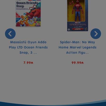
Masaüstü Oyun Addo
Spider-Man: No Way
Play LTD Ocean Friends
Home Marvel Legends
Snap, 3 ...
Action Figu...
7.99₼
99.99₼