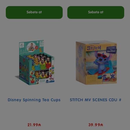
Səbətə at
Səbətə at
Disney Spinning Tea Cups
STITCH MV SCENES CDU #
21.99₼
39.99₼