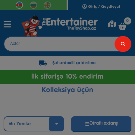
Giriş / Qeydiyyat
0
Şəhərdaxili çatdırılma
İlk sifarişə 10% endirim
Kolleksiya üçün
Ətraflı axtarış
Ən Yenilər