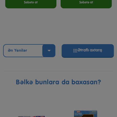
Səbətə at
Səbətə at
Ətraflı axtarış
Ən Yenilər
Bəlkə bunlara da baxasan?