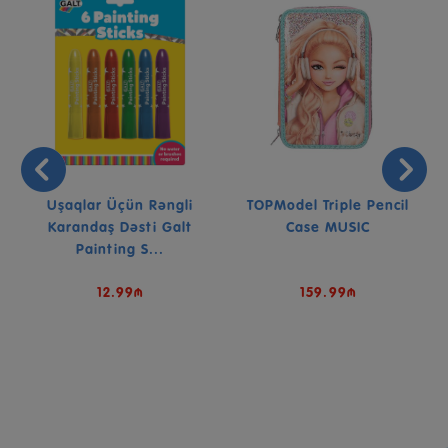
Uşaqlar Üçün Rəngli
TOPModel Triple Pencil
Karandaş Dəsti Galt
Case MUSIC
Painting S...
12.99₼
159.99₼