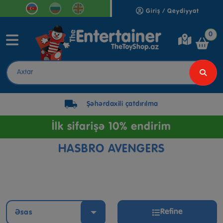
Giriş / Qeydiyyat
0
Şəhərdaxili çatdırılma
İlk sifarişə 10% endirim
HASBRO AVENGERS
Refine
Əsas