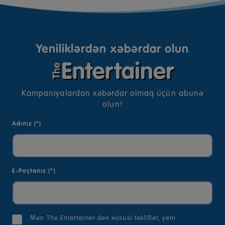
Yeniliklərdən xəbərdar olun
Kampaniyalardan xəbərdar olmaq üçün abunə
olun!
Adınız (*)
E-Poçtanız (*)
Mən The Entertainer-dən xüsusi təkliflər, yeni