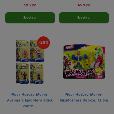
69.99₼
45.99₼
Səbətə at
Səbətə at
-28%
Fiqur Hasbro Marvel
Fiqur Hasbro Marvel
Avengers Epic Hero Black
MixMashers Deluxe, 12 Sm
Panth...