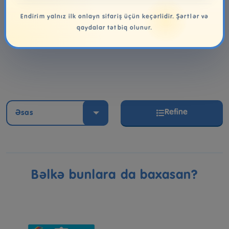
Endirim yalnız ilk onlayn sifariş üçün keçərlidir. Şərtlər və
Səbətə at
Səbətə at
qaydalar tətbiq olunur.
Refine
Əsas
Bəlkə bunlara da baxasan?