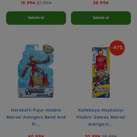
19.99₼
27.99₼
58.99₼
Səbətə at
Səbətə at
-47%
Hərəkətli Fiqur Hasbro
Kolleksiya Heykəlciyi
Marvel Avengers Bend And
Hasbro Games Marvel
Fl...
Avengers...
40.99₼
20.99₼
39.99₼