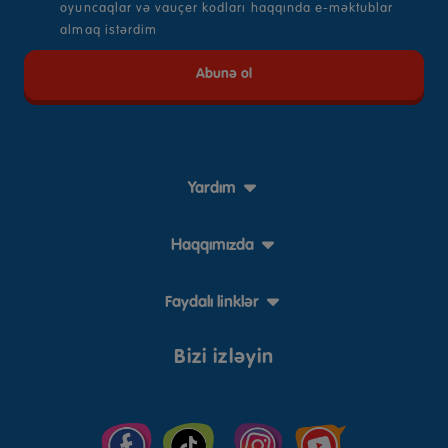
oyuncaqlar və vauçer kodları haqqında e-məktublar
almaq istərdim
Yardım
Haqqımızda
Faydalı linklər
Bizi izləyin