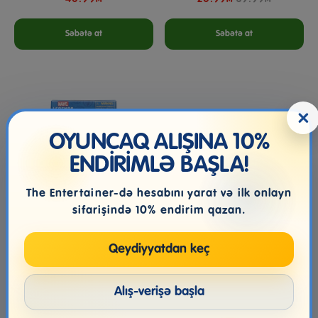
Səbətə at
Səbətə at
×
OYUNCAQ ALIŞINA 10%
ENDİRİMLƏ BAŞLA!
The Entertainer-də hesabını yarat və ilk onlayn
sifarişində 10% endirim qazan.
Qeydiyyatdan keç
Spider-Man: No Way Home
Thor Marvel Legends
Marvel Legends Action
Articulated Electronic
Figu...
Hammer
Alış-verişə başla
99.99₼
519.00₼