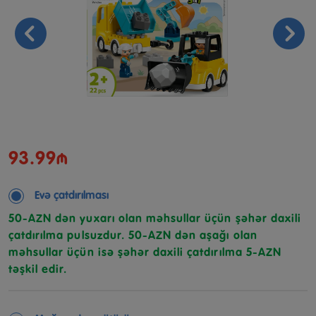
93.99₼
Evə çatdırılması
50-AZN dən yuxarı olan məhsullar üçün şəhər daxili
çatdırılma pulsuzdur. 50-AZN dən aşağı olan
məhsullar üçün isə şəhər daxili çatdırılma 5-AZN
təşkil edir.