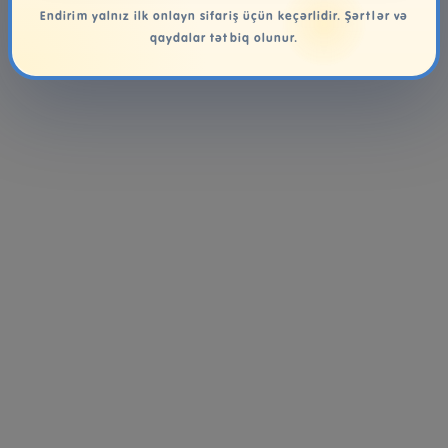
Endirim yalnız ilk onlayn sifariş üçün keçərlidir. Şərtlər və
qaydalar tətbiq olunur.