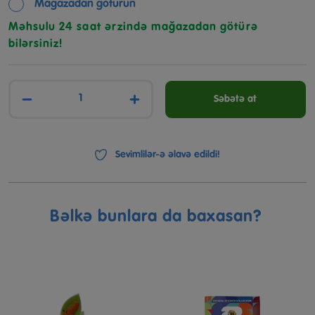
Mağazadan götürün
Məhsulu 24 saat ərzində mağazadan götürə
bilərsiniz!
−
+
Səbətə at
Sevimlilər-ə əlavə edildi!
Bəlkə bunlara da baxasan?