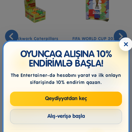
Clockwork Caterpillars
FIFA WORLD CUP 2026 -
×
STICKERS COLLECTION
OYUNCAQ ALIŞINA 10%
ENDİRİMLƏ BAŞLA!
5.00₼
9.99₼
The Entertainer-də hesabını yarat və ilk onlayn
sifarişində 10% endirim qazan.
Qeydiyyatdan keç
Alış-verişə başla