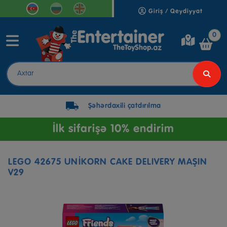
Giriş / Qeydiyyat
0
Şəhərdaxili çatdırılma
İlk sifarişə 10% endirim
LEGO 42675 UNİKORN CAKE DELIVERY MAŞIN
V29