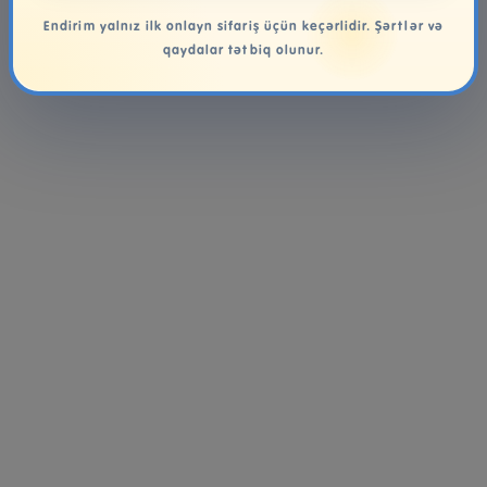
Endirim yalnız ilk onlayn sifariş üçün keçərlidir. Şərtlər və
qaydalar tətbiq olunur.