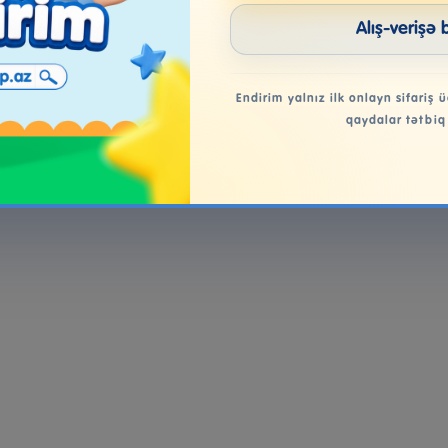
Alış-verişə 
Endirim yalnız ilk onlayn sifariş ü
qaydalar tətbiq