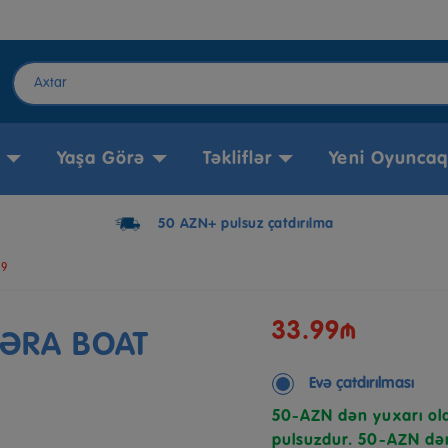
Yaşa Görə
Təkliflər
Yeni Oyuncaq
50 AZN+ pulsuz çatdırılma
29
33.99₼
CƏRA BOAT
Evə çatdırılması
50-AZN dən yuxarı ola
pulsuzdur. 50-AZN dən