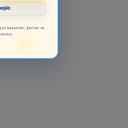
başla
çün keçərlidir. Şərtlər və
 olunur.