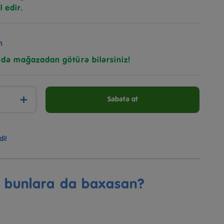
l edir.
n
ndə mağazadan götürə bilərsiniz!
+
Səbətə at
di!
ə bunlara da baxasan?