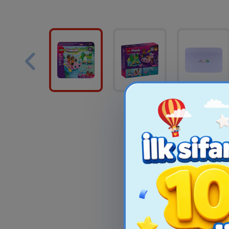
İşıq Saçan Çubuqlar
PAW Patrol 
HGL Glow Lightstick 6
Crew – Vinç
Ədəd Əşy...
Oyun Də
4.00₼
319.9