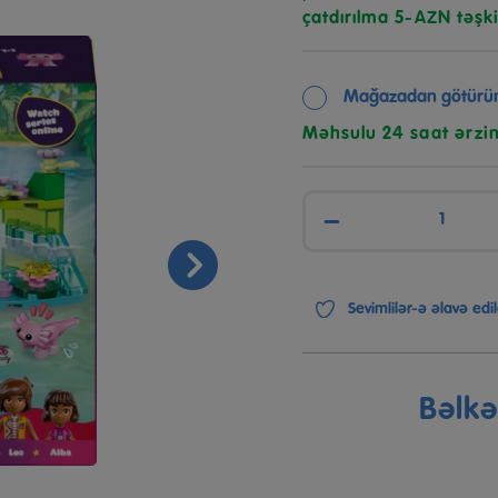
çatdırılma 5-AZN təşki
Mağazadan götürü
Məhsulu 24 saat ərzi
−
Sevimlilər-ə əlavə edil
Bəlk