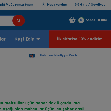
Mağazanızı tapın
Əlavə yardım
Giriş / Qeydiyyat
0
Səbət
0.00₼
lar
Kəşf Edin
İlk sifarişə 10% endirim
Elektron Hədiyyə Kartı
n məhsullar üçün şəhər daxili çatdırılma
 aşağı olan məhsullar üçün isə şəhər daxili