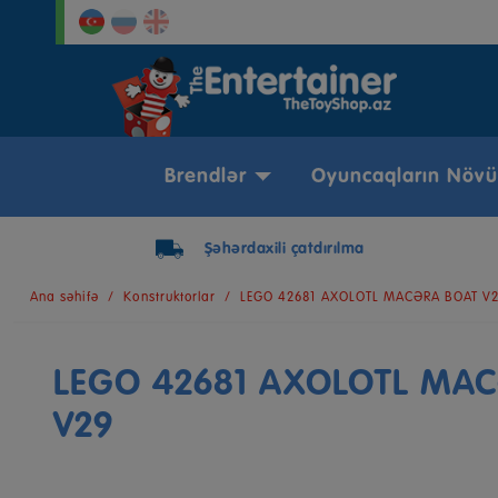
Brendlər
Oyuncaqların Növü
Şəhərdaxili çatdırılma
Ana səhifə
Konstruktorlar
LEGO 42681 AXOLOTL MACƏRA BOAT V
LEGO 42681 AXOLOTL MA
V29