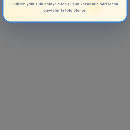
Endirim yalnız ilk onlayn sifariş üçün keçərlidir. Şərtlər və
qaydalar tətbiq olunur.