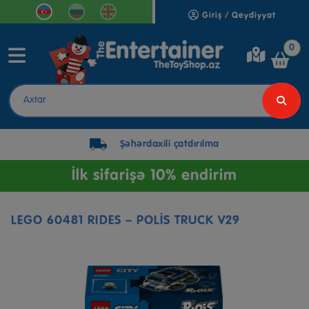
Giriş / Qeydiyyat
0
Şəhərdaxili çatdırılma
İlk sifarişə 10% endirim
LEGO 60481 RIDES – POLİS TRUCK V29