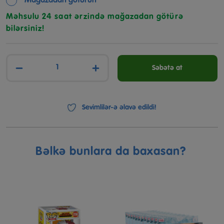
Mağazadan götürün
Məhsulu 24 saat ərzində mağazadan götürə
bilərsiniz!
−
+
Səbətə at
Sevimlilər-ə əlavə edildi!
Bəlkə bunlara da baxasan?