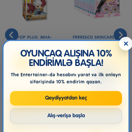
POP PLUS: MHA-
FRRRESCO SKINCARE ICE
×
TODOROKI
MASK
OYUNCAQ ALIŞINA 10%
ENDİRİMLƏ BAŞLA!
46.99₼
13.99₼
The Entertainer-də hesabını yarat və ilk onlayn
sifarişində 10% endirim qazan.
Qeydiyyatdan keç
Alış-verişə başla