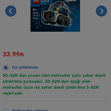
33.99₼
Evə çatdırılması
50-AZN dən yuxarı olan məhsullar üçün şəhər daxili
çatdırılma pulsuzdur. 50-AZN dən aşağı olan
məhsullar üçün isə şəhər daxili çatdırılma 5-AZN
təşkil edir.