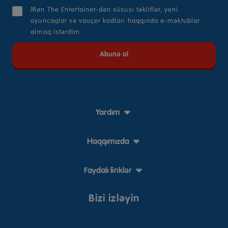
Mən The Entertainer-dən xüsusi təkliflər, yeni
oyuncaqlar və vauçer kodları haqqında e-məktublar
almaq istərdim
Yardım
Haqqımızda
Faydalı linklər
Bizi izləyin