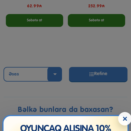
62.99₼
252.99₼
Səbətə at
Səbətə at
Refine
Əsas
Bəlkə bunlara da baxasan?
×
OYUNCAQ ALIŞINA 10%