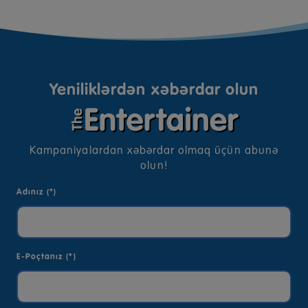
Yeniliklərdən xəbərdar olun
Kampaniyalardan xəbərdar olmaq üçün abunə
olun!
Adınız (*)
E-Poçtanız (*)