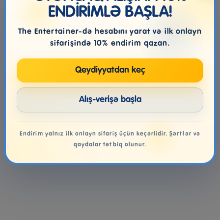
ENDİRİMLƏ BAŞLA!
The Entertainer-də hesabını yarat və ilk onlayn
sifarişində 10% endirim qazan.
Qeydiyyatdan keç
Alış-verişə başla
e
Razor Crazy Cart Shift For
Stolüstü Oyun Hasbro
Kids
Games Twister, 6+ Yaş
Endirim yalnız ilk onlayn sifariş üçün keçərlidir. Şərtlər və
qaydalar tətbiq olunur.
1,019.00₼
89.99₼