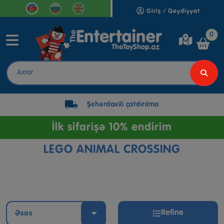
Giriş / Qeydiyyat
0
Şəhərdaxili çatdırılma
İlk sifarişə 10% endirim
LEGO ANIMAL CROSSING
Refine
Əsas