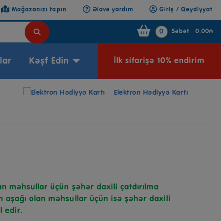
Mağazanızı tapın
Əlavə yardım
Giriş / Qeydiyyat
0
Səbət
0.00₼
lar
Kəşf Edin
İlk sifarişə 10% endirim
Elektron Hədiyyə Kartı
n məhsullar üçün şəhər daxili çatdırılma
 aşağı olan məhsullar üçün isə şəhər daxili
l edir.