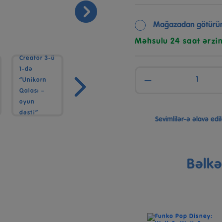
Mağazadan götürü
Məhsulu 24 saat ərzi
−
Sevimlilər-ə əlavə edil
Bəlk