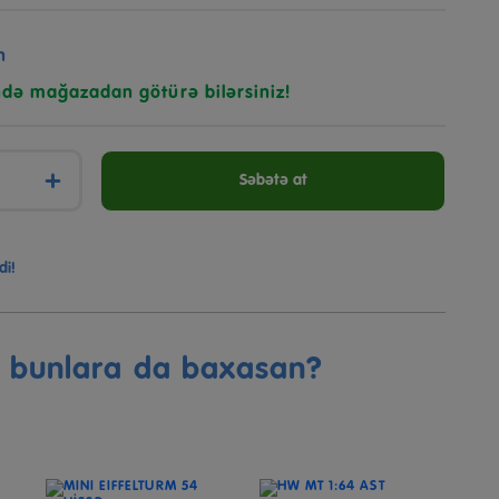
n
ndə mağazadan götürə bilərsiniz!
+
Səbətə at
di!
ə bunlara da baxasan?