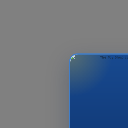
HW MT 1:64 AST
Yapma Üçün
Addo Ready
Dough Shape
28.99₼
19.9