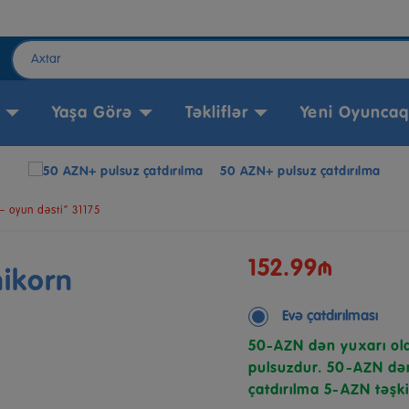
Yaşa Görə
Təkliflər
Yeni Oyuncaq
50 AZN+ pulsuz çatdırılma
– oyun dəsti” 31175
152.99₼
nikorn
Evə çatdırılması
50-AZN dən yuxarı ola
pulsuzdur. 50-AZN dən
çatdırılma 5-AZN təşki