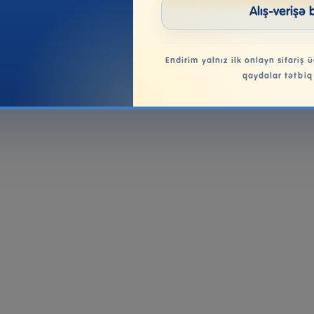
Alış-verişə 
Endirim yalnız ilk onlayn sifariş ü
qaydalar tətbiq