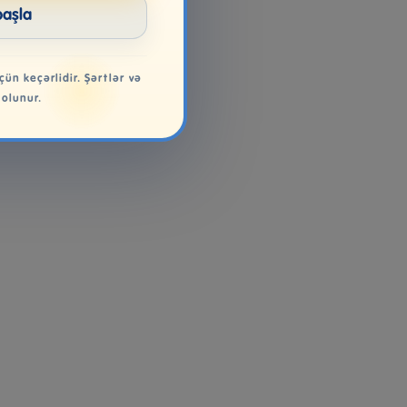
başla
çün keçərlidir. Şərtlər və
 olunur.