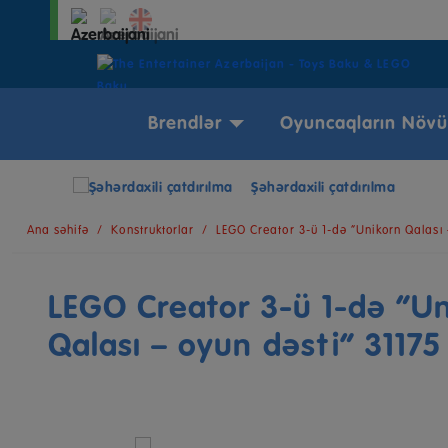
Brendlər
Oyuncaqların Növü
Şəhərdaxili çatdırılma
Ana səhifə
Konstruktorlar
LEGO Creator 3‑ü 1-də “Unikorn Qalası 
LEGO Creator 3‑ü 1-də “U
Qalası – oyun dəsti” 31175