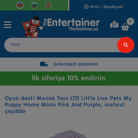
Giriş / Qeydiyyat
0
Şəhərdaxili çatdırılma
İlk sifarişə 10% endirim
Oyun dəsti Moose Toys LTD Little Live Pets My
Puppy Home Minis Pink And Purple, məhsul
çeşiddə