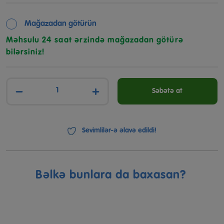
Mağazadan götürün
Məhsulu 24 saat ərzində mağazadan götürə
bilərsiniz!
−
+
Səbətə at
Sevimlilər-ə əlavə edildi!
Bəlkə bunlara da baxasan?