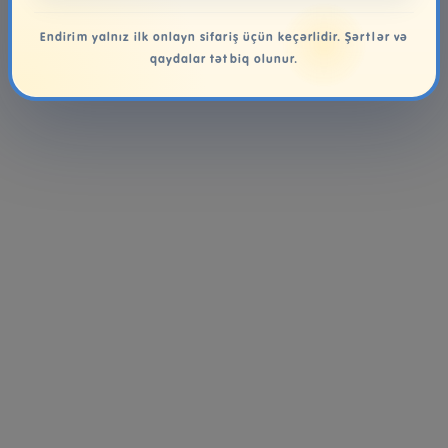
Endirim yalnız ilk onlayn sifariş üçün keçərlidir. Şərtlər və
qaydalar tətbiq olunur.