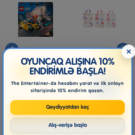
×
60400 Lego-City Go-
Princess Mimi Dovşan
Karts And Race Drivers
Fiqurlu Saç Aksesuarı
OYUNCAQ ALIŞINA 10%
Bricks S...
ENDİRİMLƏ BAŞLA!
30.99₼
11.99₼
The Entertainer-də hesabını yarat və ilk onlayn
sifarişində 10% endirim qazan.
Qeydiyyatdan keç
Alış-verişə başla