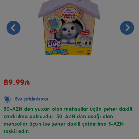
89.99₼
Evə çatdırılması
50-AZN dən yuxarı olan məhsullar üçün şəhər daxili
çatdırılma pulsuzdur. 50-AZN dən aşağı olan
məhsullar üçün isə şəhər daxili çatdırılma 5-AZN
təşkil edir.