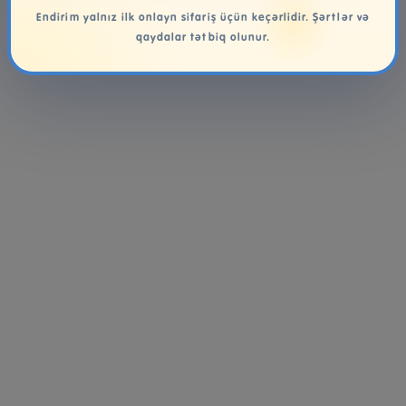
Endirim yalnız ilk onlayn sifariş üçün keçərlidir. Şərtlər və
qaydalar tətbiq olunur.