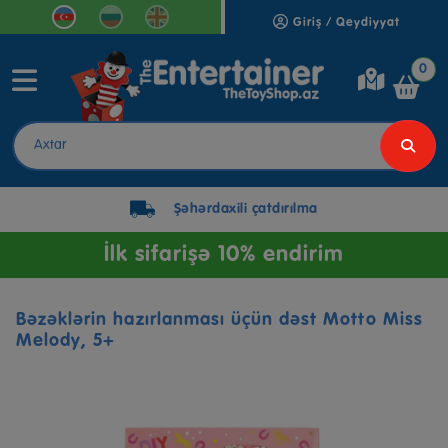
Giriş / Qeydiyyat
0
Şəhərdaxili çatdırılma
İlk sifarişə 10% endirim
Bəzəklərin hazırlanması üçün dəst Motto Miss
Melody, 5+