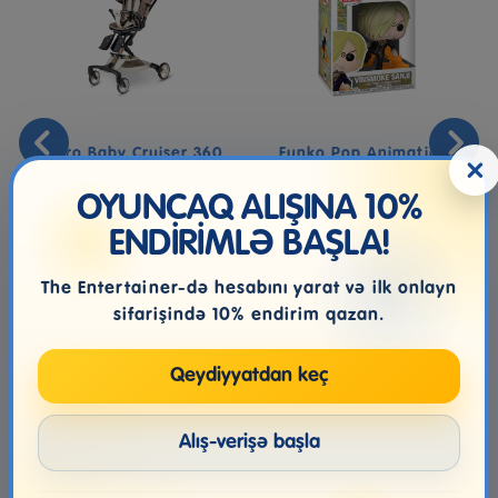
Micro Baby Cruiser 360
Funko Pop Animation:
×
Uşaq Arabası – Latte
One Piece - Sanji
Qəhvəy...
(Fishman)
OYUNCAQ ALIŞINA 10%
ENDİRİMLƏ BAŞLA!
539.00₼
46.99₼
The Entertainer-də hesabını yarat və ilk onlayn
sifarişində 10% endirim qazan.
Qeydiyyatdan keç
Alış-verişə başla