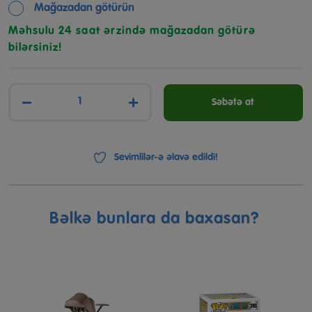
Mağazadan götürün
Məhsulu 24 saat ərzində mağazadan götürə
bilərsiniz!
−
+
Səbətə at
Sevimlilər-ə əlavə edildi!
Bəlkə bunlara da baxasan?