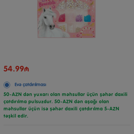
54.99₼
Evə çatdırılması
50-AZN dən yuxarı olan məhsullar üçün şəhər daxili
çatdırılma pulsuzdur. 50-AZN dən aşağı olan
məhsullar üçün isə şəhər daxili çatdırılma 5-AZN
təşkil edir.