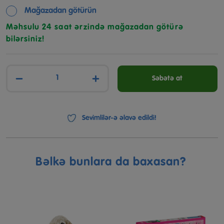
Mağazadan götürün
Məhsulu 24 saat ərzində mağazadan götürə
bilərsiniz!
−
+
Səbətə at
Sevimlilər-ə əlavə edildi!
Bəlkə bunlara da baxasan?