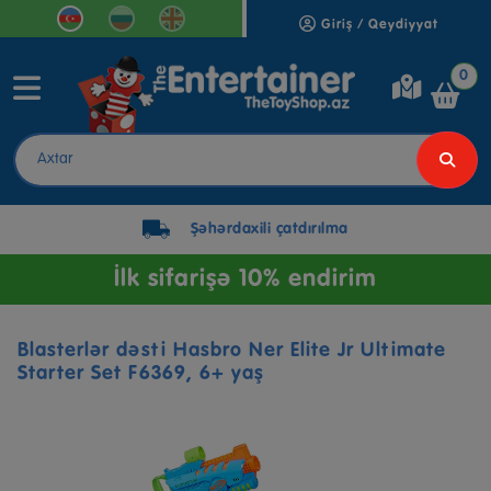
Giriş / Qeydiyyat
0
Şəhərdaxili çatdırılma
İlk sifarişə 10% endirim
Blasterlər dəsti Hasbro Ner Elite Jr Ultimate
Starter Set F6369, 6+ yaş