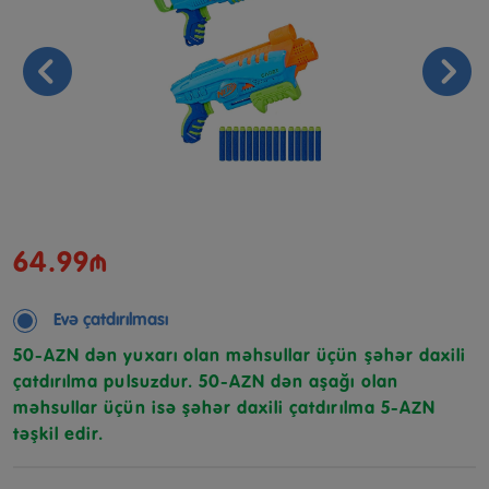
64.99₼
Evə çatdırılması
50-AZN dən yuxarı olan məhsullar üçün şəhər daxili
çatdırılma pulsuzdur. 50-AZN dən aşağı olan
məhsullar üçün isə şəhər daxili çatdırılma 5-AZN
təşkil edir.