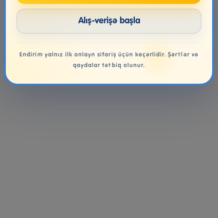
Alış-verişə başla
Endirim yalnız ilk onlayn sifariş üçün keçərlidir. Şərtlər və
qaydalar tətbiq olunur.