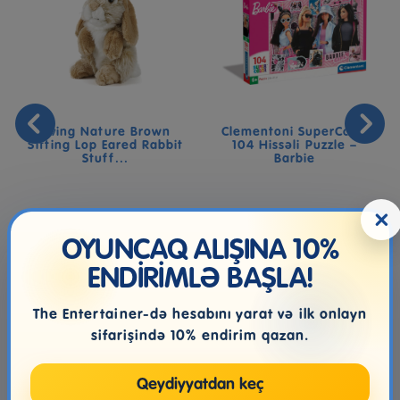
Living Nature Brown
Clementoni SuperColor
Sitting Lop Eared Rabbit
104 Hissəli Puzzle –
Stuff...
Barbie
×
34.99₼
10.99₼
OYUNCAQ ALIŞINA 10%
ENDİRİMLƏ BAŞLA!
The Entertainer-də hesabını yarat və ilk onlayn
sifarişində 10% endirim qazan.
Qeydiyyatdan keç