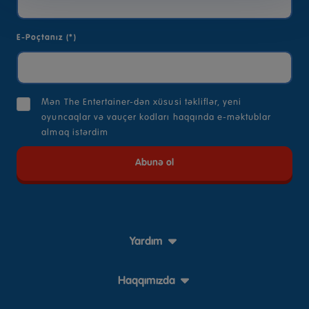
E-Poçtanız (*)
Mən The Entertainer-dən xüsusi təkliflər, yeni
oyuncaqlar və vauçer kodları haqqında e-məktublar
almaq istərdim
Yardım
Haqqımızda