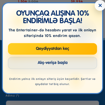
1.50₼
3.00₼
59.99₼
×
OYUNCAQ ALIŞINA 10%
ENDİRİMLƏ BAŞLA!
The Entertainer-də hesabını yarat və ilk onlayn
sifarişində 10% endirim qazan.
Qeydiyyatdan keç
Yeniliklərdən xəbərdar olun
Alış-verişə başla
Endirim yalnız ilk onlayn sifariş üçün keçərlidir. Şərtlər və
Kampaniyalardan xəbərdar olmaq üçün abunə
qaydalar tətbiq olunur.
olun!
Adınız (*)