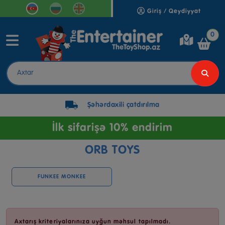
Giriş / Qeydiyyat
0
Şəhərdaxili çatdırılma
İlk sifarişə 10% endirim
ORB TOYS
FUNKEE MONKEE
Axtarış kriteriyalarınıza uyğun məhsul tapılmadı.