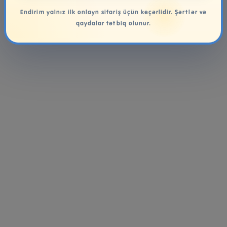
Endirim yalnız ilk onlayn sifariş üçün keçərlidir. Şərtlər və
qaydalar tətbiq olunur.