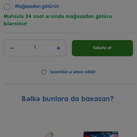
Mağazadan götürün
Məhsulu 24 saat ərzində mağazadan götürə
bilərsiniz!
−
+
Səbətə at
Sevimlilər-ə əlavə edildi!
Bəlkə bunlara da baxasan?