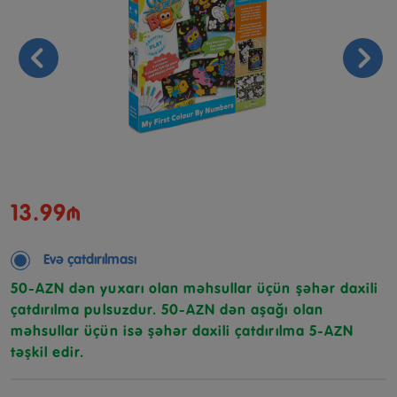
13.99₼
Evə çatdırılması
50-AZN dən yuxarı olan məhsullar üçün şəhər daxili
çatdırılma pulsuzdur. 50-AZN dən aşağı olan
məhsullar üçün isə şəhər daxili çatdırılma 5-AZN
təşkil edir.