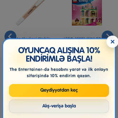
Mətn Markeri Stabilo
LEGO 43291 MINI BELLE &
×
275/126-8 Swing Cool
TIANA WITH CASTLE V29
Pastel P...
OYUNCAQ ALIŞINA 10%
ENDİRİMLƏ BAŞLA!
3.00₼
159.99₼
The Entertainer-də hesabını yarat və ilk onlayn
sifarişində 10% endirim qazan.
Qeydiyyatdan keç
Alış-verişə başla