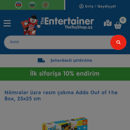
Giriş / Qeydiyyat
0
Şəhərdaxili çatdırılma
İlk sifarişə 10% endirim
Nömrələr üzrə rəsm çəkmə Addo Out of the
Box, 25x25 sm