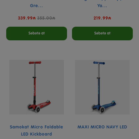
Gre...
Ya...
339.99₼
355.00₼
219.99₼
Səbətə at
Səbətə at
Samokat Micro Foldable
MAXI MICRO NAVY LED
LED Kickboard