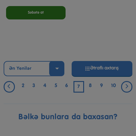
Səbətə at
Ətraflı axtarış
Ən Yenilər
2
3
4
5
6
8
9
10
7
Bəlkə bunlara da baxasan?