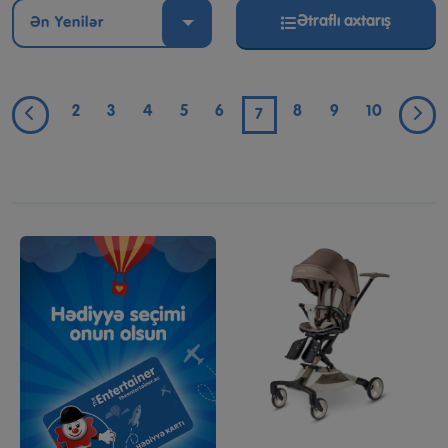
Ətraflı axtarış
Ən Yenilər
2
3
4
5
6
8
9
10
7