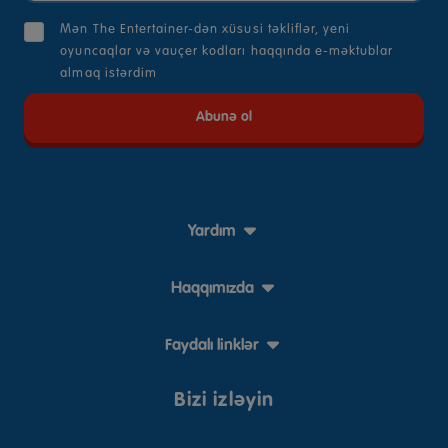
Mən The Entertainer-dən xüsusi təkliflər, yeni
oyuncaqlar və vauçer kodları haqqında e-məktublar
almaq istərdim
Yardım
Haqqımızda
Faydalı linklər
Bizi izləyin