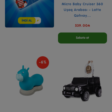
Micro Baby Cruiser 360
Uşaq Arabası – Latte
Qəhvəy...
539.00₼
Səbətə at
-6%