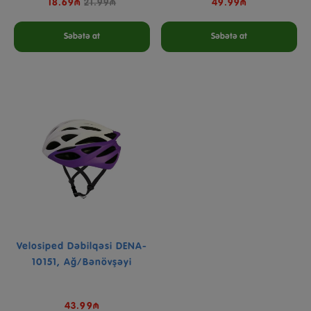
18.69₼
21.99₼
49.99₼
Səbətə at
Səbətə at
Velosiped Dəbilqəsi DENA-
10151, Ağ/bənövşəyi
43.99₼