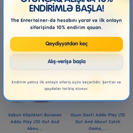
ENDİRİMLƏ BAŞLA!
14.99₼
15.99₼
The Entertainer-də hesabını yarat və ilk onlayn
Səbətə at
Səbətə at
sifarişində 10% endirim qazan.
Qeydiyyatdan keç
Alış-verişə başla
Endirim yalnız ilk onlayn sifariş üçün keçərlidir. Şərtlər və
qaydalar tətbiq olunur.
Sabun Köpükləri Buraxan
Oyun Dəsti Addo Play LTD
Addo Play LTD Out And
Out And About Catch
Abou...
Game,...