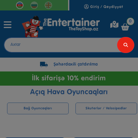
Giriş / Qeydiyyat
0
Şəhərdaxili çatdırılma
İlk sifarişə 10% endirim
Açıq Hava Oyuncaqları
Bağ Oyuncaqları
Skuterlər / Velosipedlər