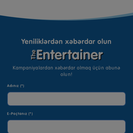
Yeniliklərdən xəbərdar olun
Kampaniyalardan xəbərdar olmaq üçün abunə
olun!
Adınız (*)
E-Poçtanız (*)