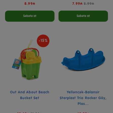
8.99₼
7.99₼
8.99₼
Səbətə at
Səbətə at
-15%
Out And About Beach
Yelləncək-Balansir
Bucket Set
Starplast Trio Rocker Göy,
Plas...