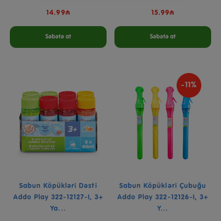
14.99₼
15.99₼
Səbətə at
Səbətə at
-11%
Sabun Köpükləri Dəsti
Sabun Köpükləri Çubuğu
Addo Play 322-12127-I, 3+
Addo Play 322-12126-I, 3+
Ya...
Y...