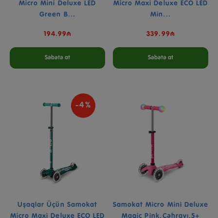
Micro Mini Deluxe LED
Micro Maxi Deluxe ECO LED
Green B...
Min...
194.99₼
339.99₼
Səbətə at
Səbətə at
-4%
Uşaqlar Üçün Samokat
Samokat Micro Mini Deluxe
Micro Maxi Deluxe ECO LED
Magic Pink,çəhrayı,5+