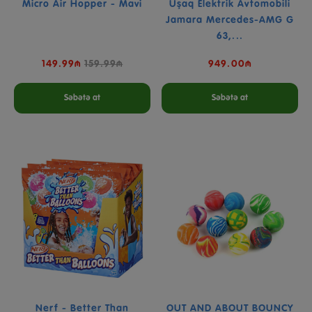
Micro Air Hopper - Mavi
Uşaq Elektrik Avtomobili
Jamara Mercedes-AMG G
63,...
149.99₼
159.99₼
949.00₼
Səbətə at
Səbətə at
Nerf - Better Than
OUT AND ABOUT BOUNCY