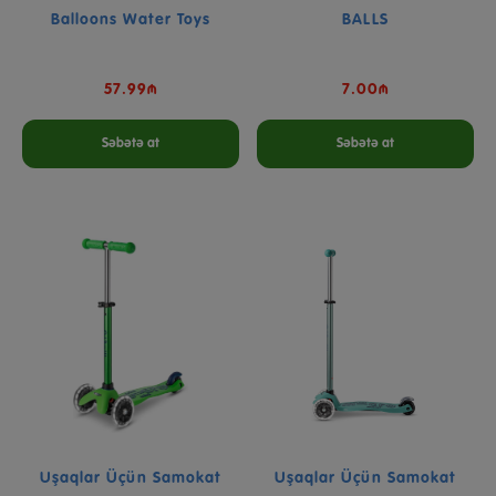
Balloons Water Toys
BALLS
57.99₼
7.00₼
Səbətə at
Səbətə at
Uşaqlar Üçün Samokat
Uşaqlar Üçün Samokat