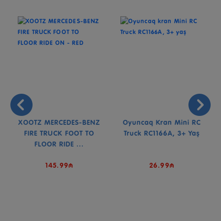
XOOTZ MERCEDES-BENZ
Oyuncaq Kran Mini RC
E
FIRE TRUCK FOOT TO
Truck RC1166A, 3+ Yaş
FLOOR RIDE ...
145.99₼
26.99₼