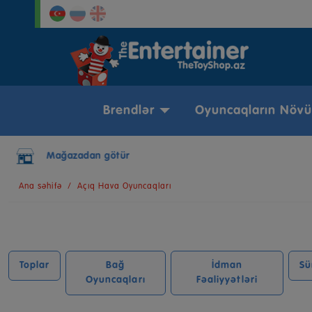
Brendlər
Oyuncaqların Növü
Şəhərdaxili çatdırılma
Ana səhifə
Açıq Hava Oyuncaqları
Toplar
Bağ
İdman
Sü
Oyuncaqları
Fəaliyyətləri