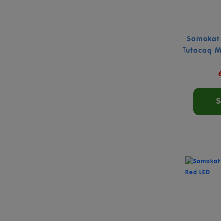
Samokat
Tutacaq M
S