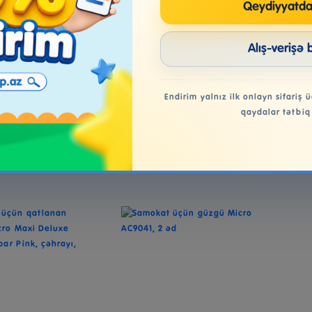
Qeydiyyatda
eri Hasbro Nerf
Su Blasteri Addo Play LTD
Su 
Alış-verişə 
oaker Torrent
Typhoon Twister 322-1010...
Lig
F3889...
25.99₼
22.99₼
Endirim yalnız ilk onlayn sifariş ü
qaydalar tətbiq
əbətə at
Səbətə at