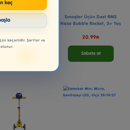
n keç
Blasteri Addo Play LTD
Sınaqlar Üçün Dəst RMS
başla
htning Bolts Mini Bla...
Nasa Bubble Rocket, 5+ Yaş
4.00₼
20.99₼
çün keçərlidir. Şərtlər və
 olunur.
Səbətə at
Səbətə at