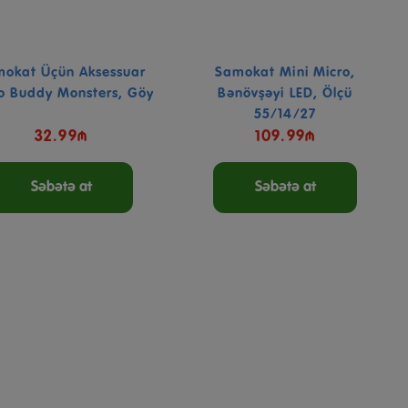
okat Üçün Aksessuar
Samokat Mini Micro,
o Buddy Monsters, Göy
Bənövşəyi LED, Ölçü
55/14/27
32.99₼
109.99₼
Səbətə at
Səbətə at