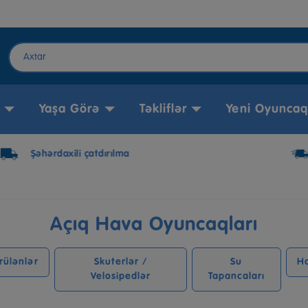
Yaşa Görə
Təkliflər
Yeni Oyuncaq
50 AZN+ pulsuz çatdırılma
Açıq Hava Oyuncaqları
rülənlər
Skuterlər /
Su
Ho
Velosipedlər
Tapancaları