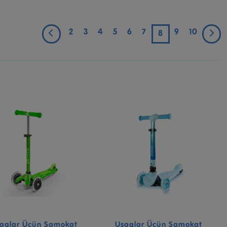
2
3
4
5
6
7
9
10
8
aqlar Üçün Samokat
Uşaqlar Üçün Samokat