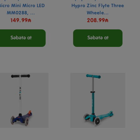
icro Mini Micro LED
Hypro Zinc Flyte Three
MM0288, ...
Wheele...
149.99₼
208.99₼
Səbətə at
Səbətə at