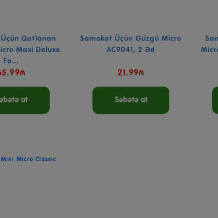
 Üçün Qatlanan
Samokat Üçün Güzgü Micro
Sam
icro Maxi Deluxe
AC9041, 2 Əd
Micr
Fo...
65.99₼
21.99₼
əbətə at
Səbətə at