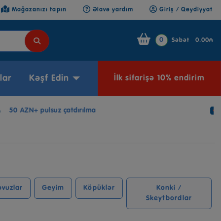
Mağazanızı tapın
Əlavə yardım
Giriş / Qeydiyyat
0
Səbət
0.00₼
lar
Kəşf Edin
İlk sifarişə 10% endirim
Elektron Hədiyyə Kartı
vuzlar
Geyim
Köpüklər
Konki /
Skeytbordlar