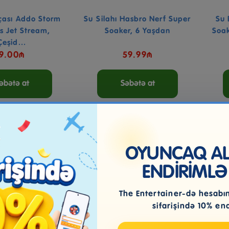
çası Addo Storm
Su Silahı Hasbro Nerf Super
Su 
rs Jet Stream,
Soaker, 6 Yaşdan
Soak
Çeşid...
9.00₼
59.99₼
əbətə at
Səbətə at
OYUNCAQ ALI
ENDİRİMLƏ
The Entertainer-də hesabını
sifarişində 10% en