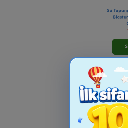
Su Tapan
Blaste
S