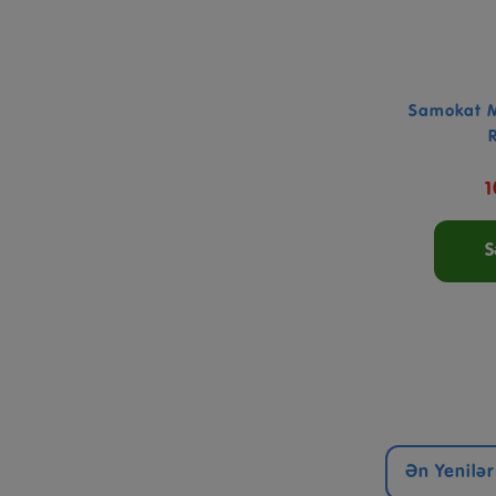
Samokat Mi
1
S
Ən Yenilər