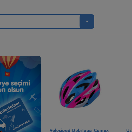
ı
Velosiped Dəbilqəsi Comex
Uş