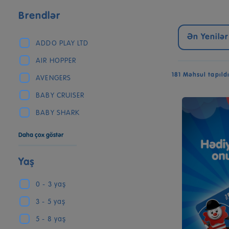
Brendlər
Ən Yenilər
ADDO PLAY LTD
AIR HOPPER
181 Məhsul tapıld
AVENGERS
BABY CRUISER
BABY SHARK
Daha çox göstər
Yaş
0 - 3 yaş
3 - 5 yaş
5 - 8 yaş