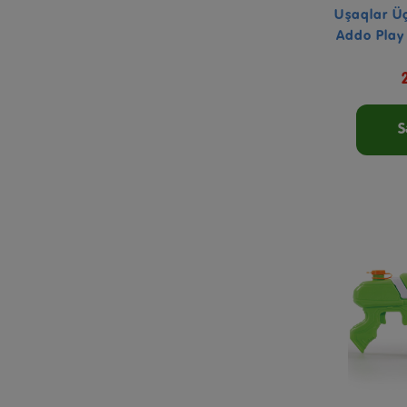
Uşaqlar Üç
Addo Play 
S