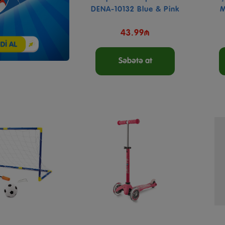
DENA-10132 Blue & Pink
M
43.99₼
Səbətə at