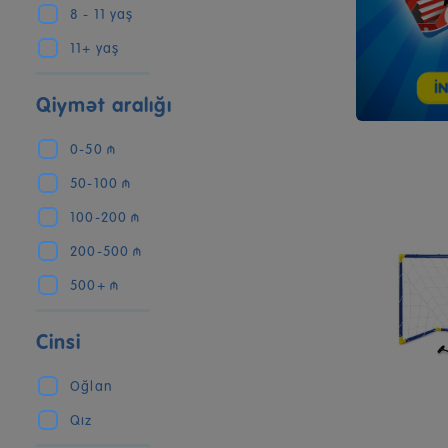
8 - 11 yaş
11+ yaş
Qiymət aralığı
0-50 ₼
50-100 ₼
100-200 ₼
200-500 ₼
500+ ₼
Cinsi
Oğlan
Qız