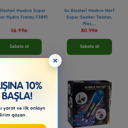
Blasteri Hasbro Super
Su Blasteri Hasbro Nerf
er Hydro Frenzy F3891
Super Soaker Twister,
Plas...
56.99₼
80.99₼
Səbətə at
Səbətə at
×
ŞINA 10%
 BAŞLA!
 yarat və ilk onlayn
dirim qazan.