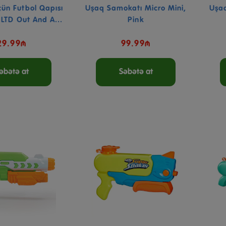
ün Futbol Qapısı
Uşaq Samokatı Micro Mini,
Uşaq
LTD Out And A...
Pink
29.99₼
99.99₼
əbətə at
Səbətə at