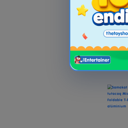
Su Blast
Super S
S