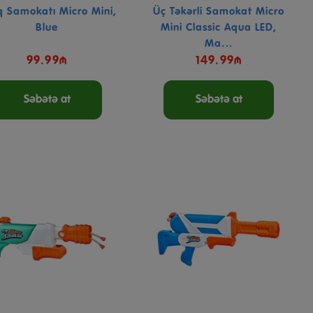
 Samokatı Micro Mini,
Üç Təkərli Samokat Micro
Blue
Mini Classic Aqua LED,
Ma...
99.99₼
149.99₼
Səbətə at
Səbətə at