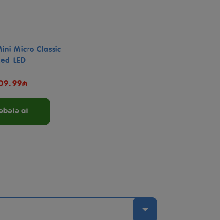
ni Micro Classic
Red LED
09.99₼
əbətə at