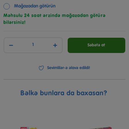
Mağazadan götürün
Məhsulu 24 saat ərzində mağazadan götürə
bilərsiniz!
−
+
Səbətə at
Sevimlilər-ə əlavə edildi!
Bəlkə bunlara da baxasan?