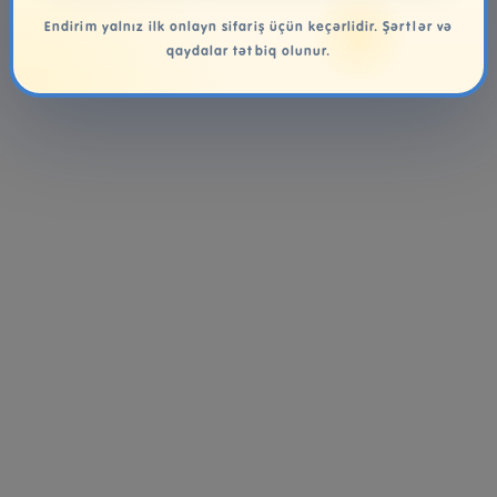
Endirim yalnız ilk onlayn sifariş üçün keçərlidir. Şərtlər və
qaydalar tətbiq olunur.