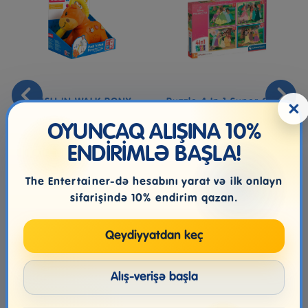
PUSH 'N WALK PONY
Puzzle 4 In 1 Super Color
×
Disney Princess
OYUNCAQ ALIŞINA 10%
ENDİRİMLƏ BAŞLA!
49.99₼
11.99₼
The Entertainer-də hesabını yarat və ilk onlayn
sifarişində 10% endirim qazan.
Qeydiyyatdan keç
Alış-verişə başla