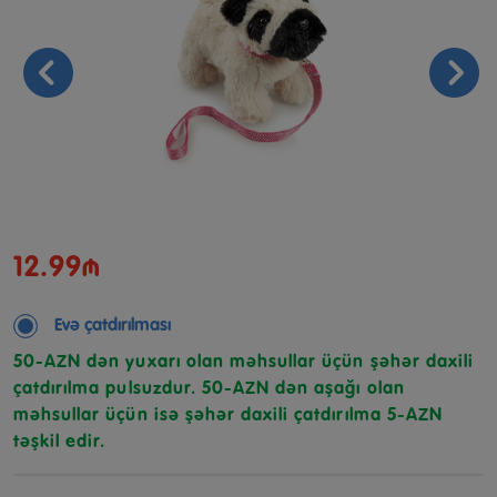
12.99₼
Evə çatdırılması
50-AZN dən yuxarı olan məhsullar üçün şəhər daxili
çatdırılma pulsuzdur. 50-AZN dən aşağı olan
məhsullar üçün isə şəhər daxili çatdırılma 5-AZN
təşkil edir.