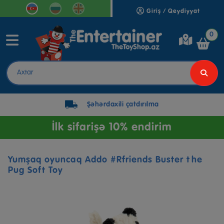
Giriş / Qeydiyyat
0
Şəhərdaxili çatdırılma
İlk sifarişə 10% endirim
Yumşaq oyuncaq Addo #Rfriends Buster the
Pug Soft Toy