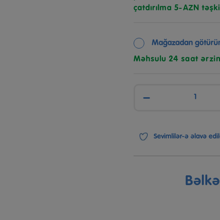
çatdırılma 5-AZN təşki
Mağazadan götürü
Məhsulu 24 saat ərzi
−
Sevimlilər-ə əlavə edil
Bəlk