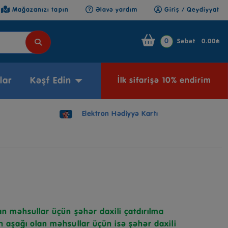
Mağazanızı tapın
Əlavə yardım
Giriş / Qeydiyyat
0
Səbət
0.00₼
lar
Kəşf Edin
İlk sifarişə 10% endirim
Elektron Hədiyyə Kartı
n məhsullar üçün şəhər daxili çatdırılma
 aşağı olan məhsullar üçün isə şəhər daxili