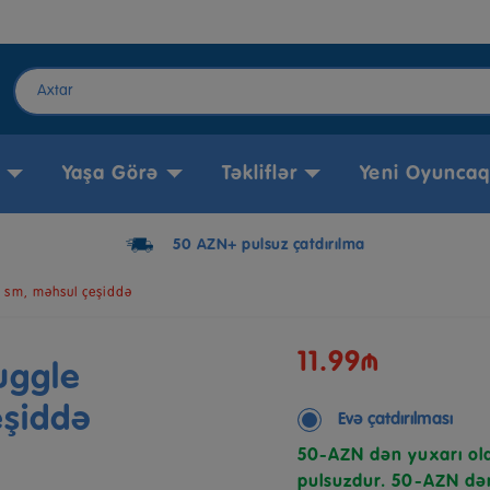
Yaşa Görə
Təkliflər
Yeni Oyuncaq
50 AZN+ pulsuz çatdırılma
 sm, məhsul çeşiddə
11.99₼
uggle
eşiddə
Evə çatdırılması
50-AZN dən yuxarı ola
pulsuzdur. 50-AZN dən