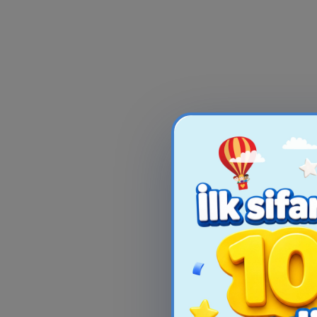
-4%
SNUGGLE BUDDIES
Flybotic XTRE
SLOTH A25
Uzaqdan İdar
Təyyar.
19.99₼
20.99₼
139.9