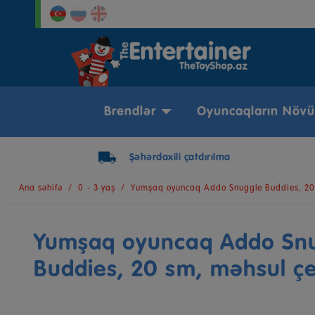
Brendlər
Oyuncaqların Növü
Şəhərdaxili çatdırılma
Ana səhifə
0 - 3 yaş
Yumşaq oyuncaq Addo Snuggle Buddies, 20
Yumşaq oyuncaq Addo Sn
Buddies, 20 sm, məhsul ç