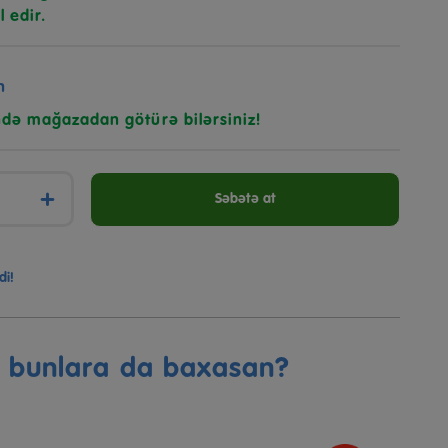
l edir.
n
ndə mağazadan götürə bilərsiniz!
+
Səbətə at
di!
ə bunlara da baxasan?