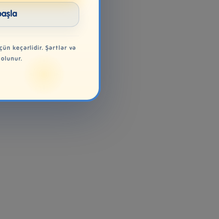
başla
çün keçərlidir. Şərtlər və
 olunur.