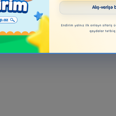
Alış-verişə 
Endirim yalnız ilk onlayn sifariş ü
qaydalar tətbiq