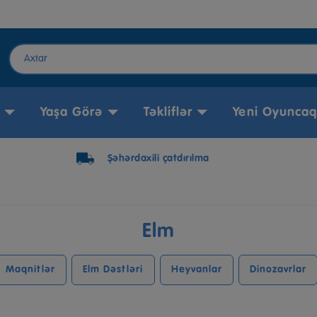
Yaşa Görə
Təkliflər
Yeni Oyuncaq
50 AZN+ pulsuz çatdırılma
Elm
Maqnitlər
Elm Dəstləri
Heyvanlar
Dinozavrlar