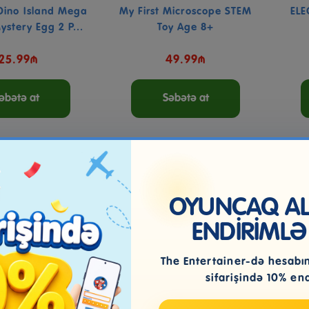
Dino Island Mega
My First Microscope STEM
ELE
ystery Egg 2 P...
Toy Age 8+
125.99₼
49.99₼
əbətə at
Səbətə at
OYUNCAQ ALI
ENDİRİMLƏ
The Entertainer-də hesabını
sifarişində 10% en