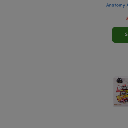
Anatomy 
S