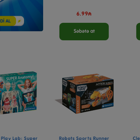
6.99₼
Səbətə at
 Play Lab: Super
Robots Sports Runner
Cle