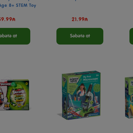
Age 8+ STEM Toy
59.99₼
21.99₼
əbətə at
Səbətə at