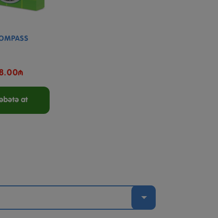
OMPASS
8.00₼
əbətə at