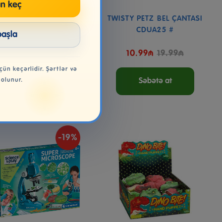
n keç
PMODEL YUMŞAQ DOG
TWISTY PETZ BEL ÇANTASI
PENDANTS KITTY VƏ
CDUA25 #
başla
DOGGY
39.99₼
10.99₼
19.99₼
çün keçərlidir. Şərtlər və
 olunur.
Səbətə at
Səbətə at
-19%