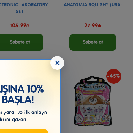
CTRONIC LABORATORY
ANATOMIA SQUISHY (USA)
SET
105.99₼
27.99₼
Səbətə at
Səbətə at
×
-45%
ŞINA 10%
 BAŞLA!
 yarat və ilk onlayn
dirim qazan.