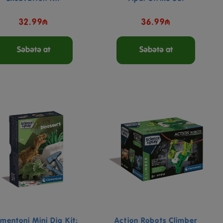
32.99₼
36.99₼
Səbətə at
Səbətə at
mentoni Mini Dig Kit:
Action Robots Climber