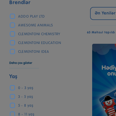
Brendlər
Ən Yenilər
ADDO PLAY LTD
AWESOME ANIMALS
65 Məhsul tapıldı
CLEMENTONI CHEMISTRY
CLEMENTONI EDUCATION
CLEMENTONI IDEA
Daha çox göstər
Yaş
0 - 3 yaş
3 - 5 yaş
5 - 8 yaş
8 - 11 yaş