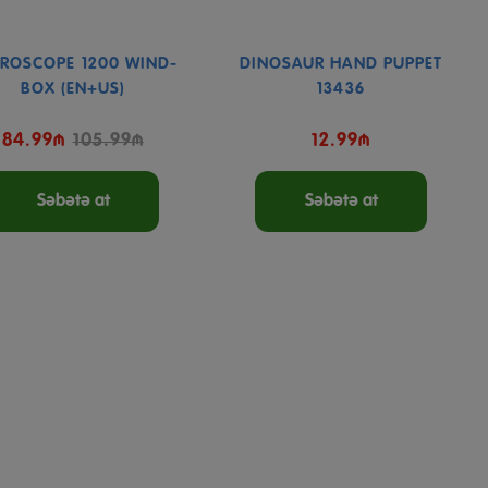
ROSCOPE 1200 WIND-
DINOSAUR HAND PUPPET
BOX (EN+US)
13436
84.99₼
105.99₼
12.99₼
Səbətə at
Səbətə at