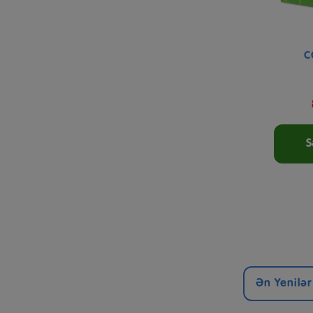
C
S
Ən Yenilər