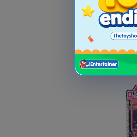
Nickelod
Fluorescen
S