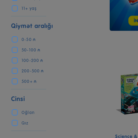
11+ yaş
Qiymət aralığı
0-50 ₼
50-100 ₼
100-200 ₼
200-500 ₼
500+ ₼
Cinsi
Oğlan
Qız
Science &