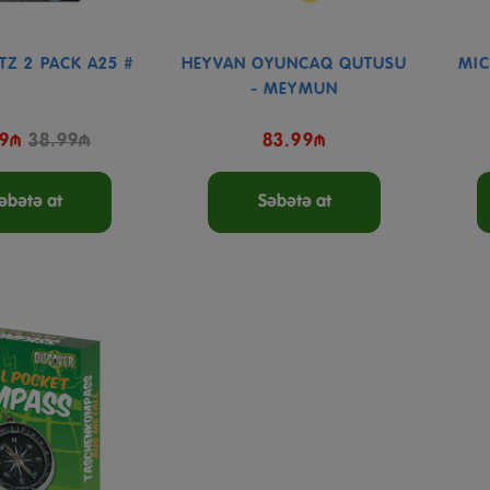
TZ 2 PACK A25 #
HEYVAN OYUNCAQ QUTUSU
MIC
- MEYMUN
99₼
38.99₼
83.99₼
əbətə at
Səbətə at