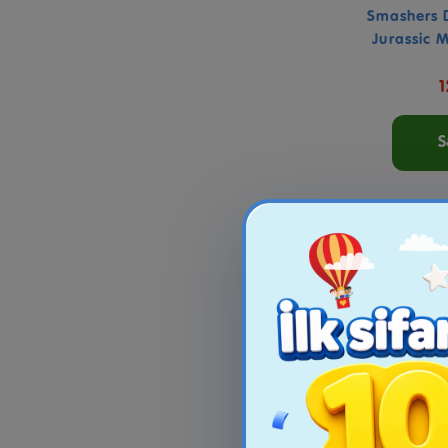
Smashers 
Jurassic M
S