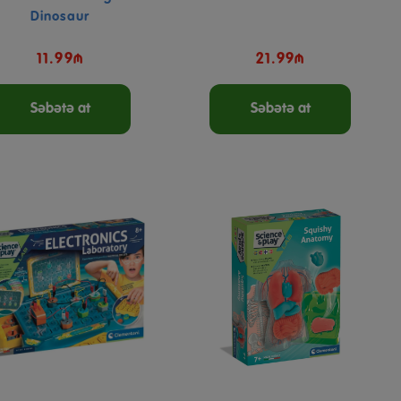
Dinosaur
11.99₼
21.99₼
Səbətə at
Səbətə at