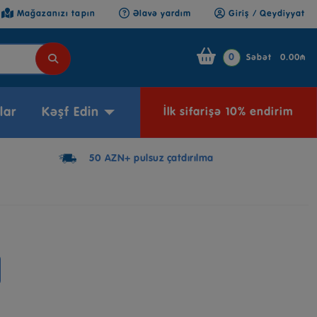
Mağazanızı tapın
Əlavə yardım
Giriş / Qeydiyyat
0
Səbət
0.00₼
lar
Kəşf Edin
İlk sifarişə 10% endirim
Elektron Hədiyyə Kartı