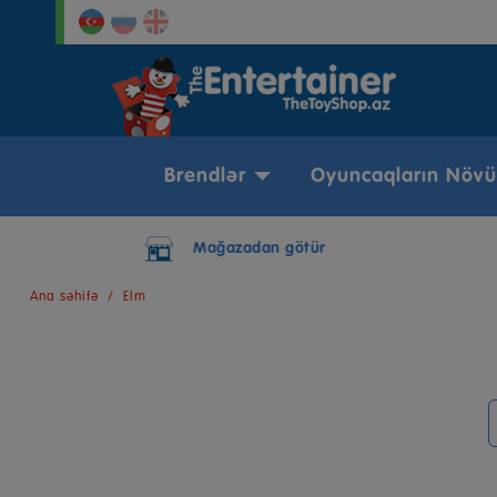
Brendlər
Oyuncaqların Növü
Şəhərdaxili çatdırılma
Ana səhifə
Elm