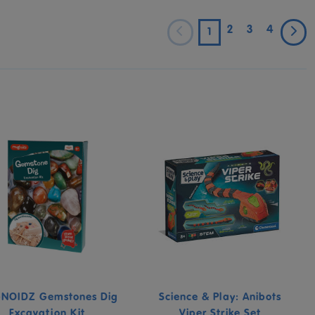
2
3
4
1
NOIDZ Gemstones Dig
Science & Play: Anibots
Excavation Kit
Viper Strike Set