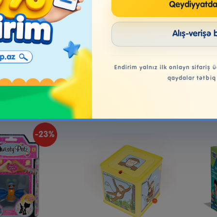
Qeydiyyatda
eon Experimake
Imaginext Jurassic World
TO
t Fun Science Kit
Baby Dinosaurs Assorted
Alış-verişə 
11.99₼
15.99₼
Endirim yalnız ilk onlayn sifariş ü
qaydalar tətbiq
əbətə at
Səbətə at
-23%