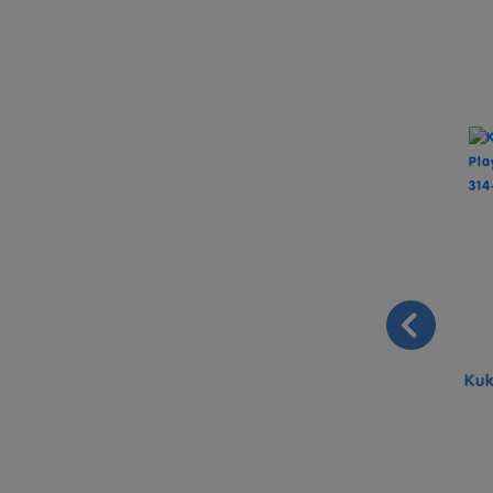
n Surprise
LOL Surprise Mermaids! Makeover
Kuk
Magic Baby Sisters...
16.99₼