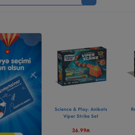
Science & Play: Anibots
R
Viper Strike Set
36.99₼