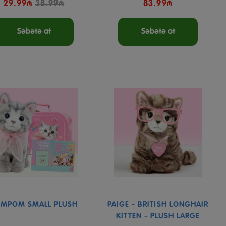
29.99₼
38.99₼
83.99₼
Səbətə at
Səbətə at
MPOM SMALL PLUSH
PAIGE - BRITISH LONGHAIR
KITTEN - PLUSH LARGE