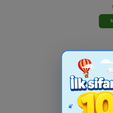
S
Heyvan 