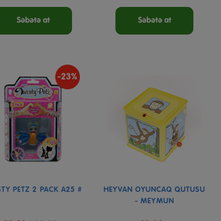
Səbətə at
Səbətə at
-23%
STY PETZ 2 PACK A25 #
HEYVAN OYUNCAQ QUTUSU
- MEYMUN