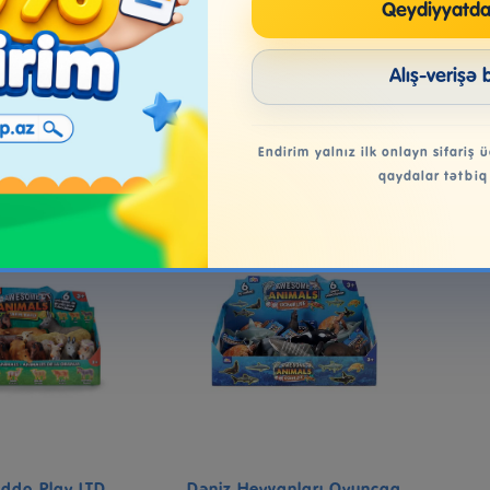
Addo
Aa Discover Jungle Tub V...
An
Qeydiyyatda
3.00₼
22.99₼
Alış-verişə 
əbətə at
Səbətə at
Endirim yalnız ilk onlayn sifariş ü
qaydalar tətbiq
Addo Play LTD
Dəniz Heyvanları Oyuncaq