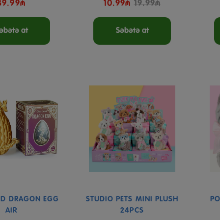
39.99₼
10.99₼
19.99₼
əbətə at
Səbətə at
ED DRAGON EGG
STUDIO PETS MINI PLUSH
PO
AIR
24PCS