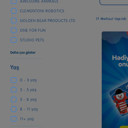
AWESOME ANIMALS
CLEMENTONI ROBOTICS
17 Məhsul tapıldı
GOLDEN BEAR PRODUCTS LTD
ONE FOR FUN
STUDIO PETS
Daha çox göstər
Yaş
0 - 3 yaş
3 - 5 yaş
5 - 8 yaş
8 - 11 yaş
11+ yaş