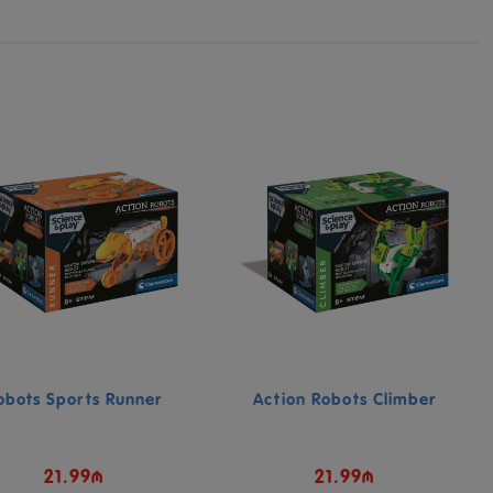
obots Sports Runner
Action Robots Climber
21.99₼
21.99₼