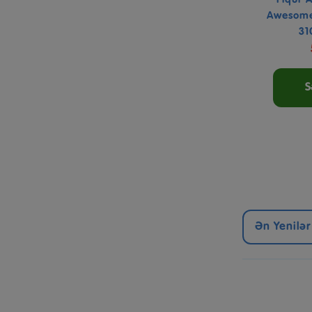
Awesome
31
S
Ən Yenilər