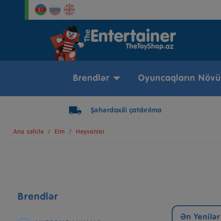
Brendlər
Oyuncaqların Növü
Şəhərdaxili çatdırılma
Ana səhifə
Elm
Heyvanlar
Brendlər
Ən Yenilər