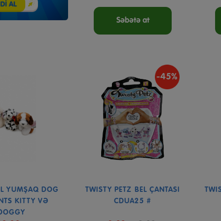
Səbətə at
-45%
L YUMŞAQ DOG
TWISTY PETZ BEL ÇANTASI
TWI
NTS KITTY VƏ
CDUA25 #
DOGGY