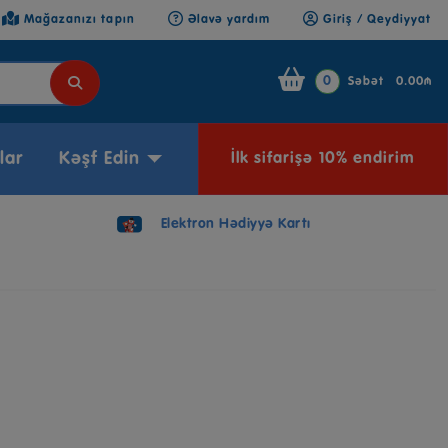
Mağazanızı tapın
Əlavə yardım
Giriş / Qeydiyyat
0
Səbət
0.00₼
lar
Kəşf Edin
İlk sifarişə 10% endirim
Elektron Hədiyyə Kartı