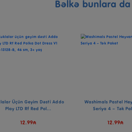
Bəlkə bunlara d
lalar Üçün Geyim Dəsti Addo
Washimals Pastel He
Play LTD Rf Red Pol...
Seriya 4 – Tək Pa
12.99₼
12.99₼