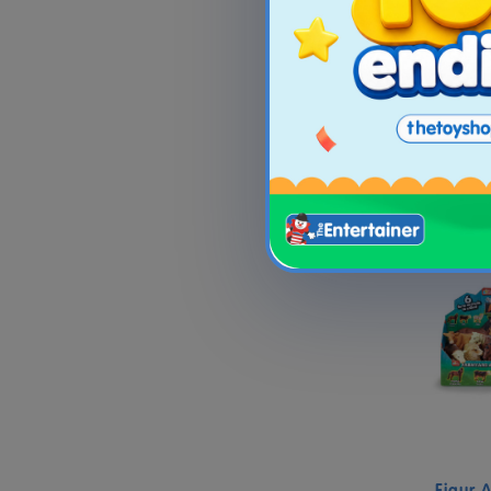
S
Fiqur 