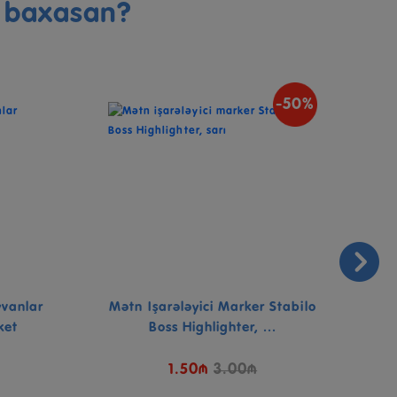
a baxasan?
-50%
yvanlar
Mətn Işarələyici Marker Stabilo
Dis
ket
Boss Highlighter, ...
1.50₼
3.00₼