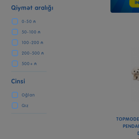
Qiymət aralığı
0-50 ₼
50-100 ₼
100-200 ₼
200-500 ₼
500+ ₼
Cinsi
Oğlan
Qız
TOPMODE
PENDA