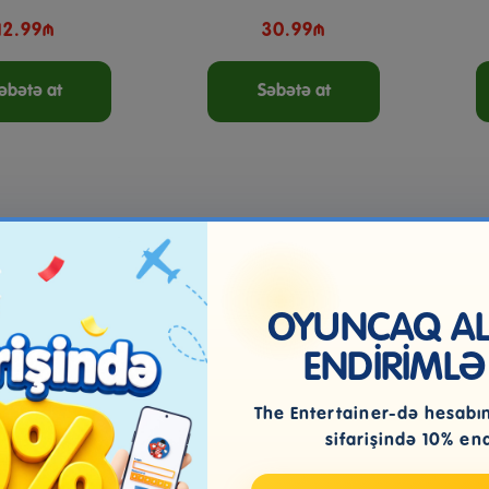
12.99₼
30.99₼
əbətə at
Səbətə at
OYUNCAQ ALI
ENDİRİMLƏ
The Entertainer-də hesabını
sifarişində 10% en
Və Böcək Dəsti
Fiqur Dəsti Addo Play LTD
Fiq