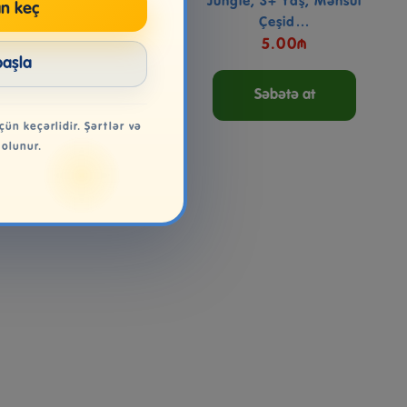
imals Discover Ocean
Jungle, 3+ Yaş, Məhsul
n keç
Li...
Çeşid...
21.99₼
5.00₼
başla
Səbətə at
Səbətə at
çün keçərlidir. Şərtlər və
 olunur.