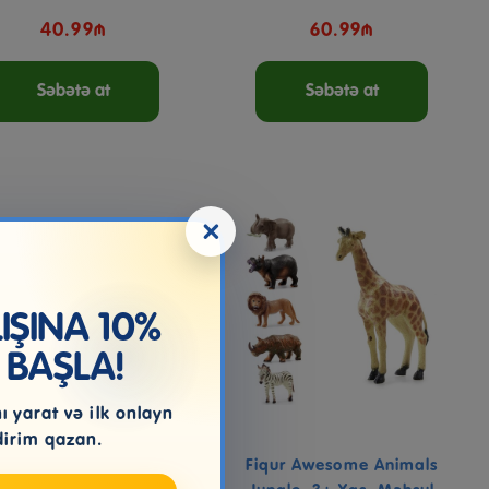
40.99₼
60.99₼
Səbətə at
Səbətə at
×
ŞINA 10%
 BAŞLA!
 yarat və ilk onlayn
dirim qazan.
ur Dəsti Addo Awesome
Fiqur Awesome Animals