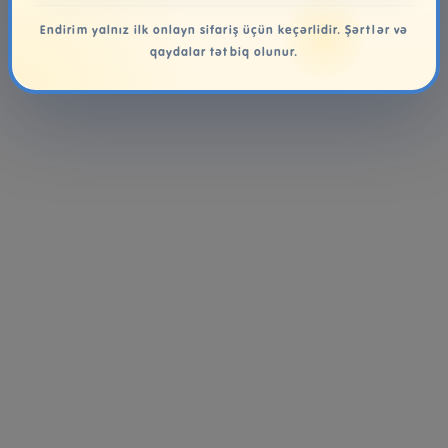
Endirim yalnız ilk onlayn sifariş üçün keçərlidir. Şərtlər və
qaydalar tətbiq olunur.