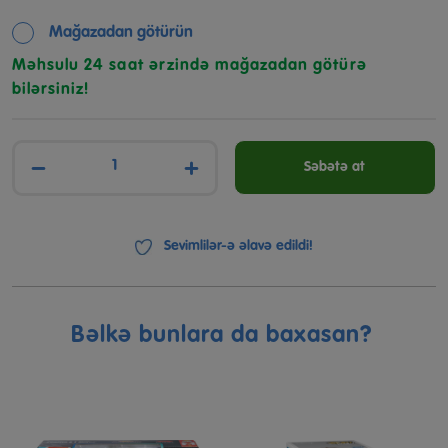
Mağazadan götürün
Məhsulu 24 saat ərzində mağazadan götürə
bilərsiniz!
−
+
Səbətə at
Sevimlilər-ə əlavə edildi!
Bəlkə bunlara da baxasan?