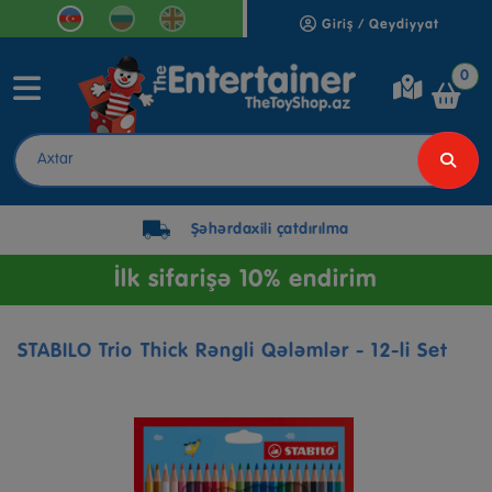
Giriş / Qeydiyyat
0
Şəhərdaxili çatdırılma
İlk sifarişə 10% endirim
STABILO Trio Thick Rəngli Qələmlər - 12-li Set