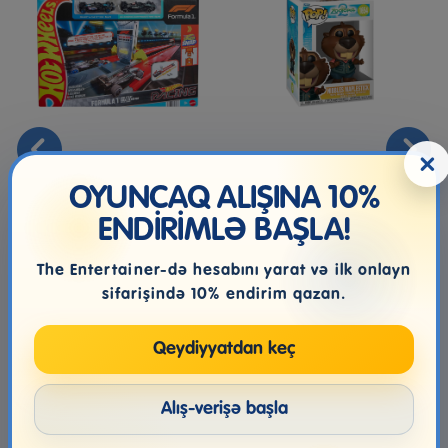
×
Hot Wheels Formula 1
Funko Pop! Disney:
Yarışı Başlanğıc Qrid
Zootopia 2 - Nibbles
Treki D...
Maplestick
OYUNCAQ ALIŞINA 10%
ENDİRİMLƏ BAŞLA!
145.99₼
46.99₼
The Entertainer-də hesabını yarat və ilk onlayn
sifarişində 10% endirim qazan.
Qeydiyyatdan keç
Alış-verişə başla