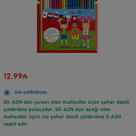
12.99₼
Evə çatdırılması
50-AZN dən yuxarı olan məhsullar üçün şəhər daxili
çatdırılma pulsuzdur. 50-AZN dən aşağı olan
məhsullar üçün isə şəhər daxili çatdırılma 5-AZN
təşkil edir.