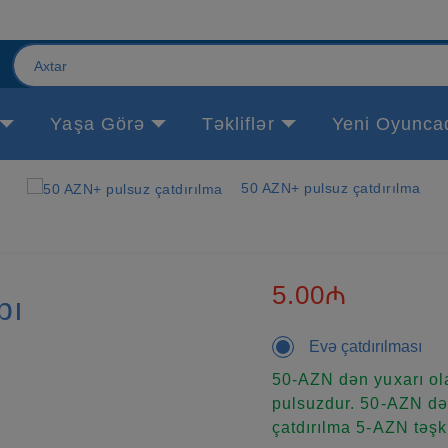
Yaşa Görə
Təkliflər
Yeni Oyunca
50 AZN+ pulsuz çatdırılma
5.00₼
bı
Evə çatdırılması
50-AZN dən yuxarı ola
pulsuzdur. 50-AZN dən
çatdırılma 5-AZN təşki