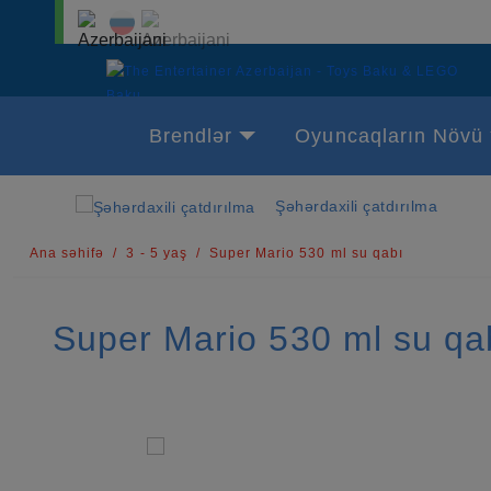
Brendlər
Oyuncaqların Növü
Şəhərdaxili çatdırılma
Ana səhifə
3 - 5 yaş
Super Mario 530 ml su qabı
Super Mario 530 ml su qa