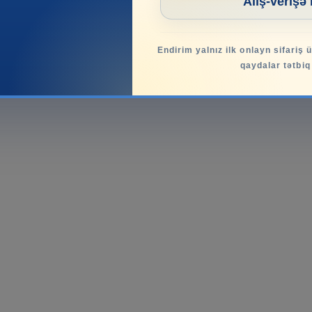
Alış-verişə
Endirim yalnız ilk onlayn sifariş 
qaydalar tətbiq