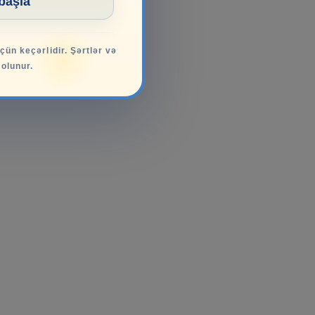
 başla
üçün keçərlidir. Şərtlər və
 olunur.