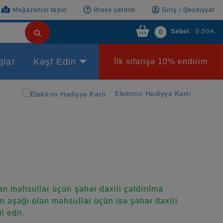
Mağazanızı tapın
Əlavə yardım
Giriş / Qeydiyyat
Səbət
0.00₼
0
qlar
Kəşf Edin
İlk sifarişə 10% endirim
Elektron Hədiyyə Kartı
n məhsullar üçün şəhər daxili çatdırılma
 aşağı olan məhsullar üçün isə şəhər daxili
l edir.