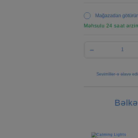
Mağazadan götürü
Məhsulu 24 saat ərzi
−
Sevimlilər-ə əlavə edi
Bəlkə
-4%