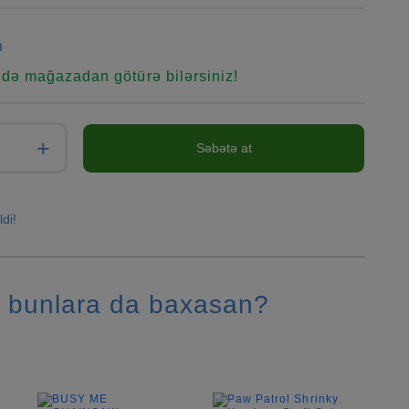
n
ndə mağazadan götürə bilərsiniz!
+
Səbətə at
ldi!
 bunlara da baxasan?