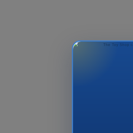
Paw Patrol Shrinky
SCHIUMA
Keyrings Craft Set
SKINCARE
12.99₼
19.99₼
2