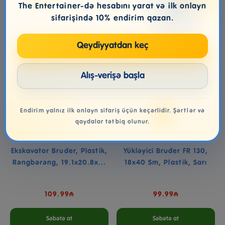
The Entertainer-də hesabını yarat və ilk onlayn
sifarişində 10% endirim qazan.
Qeydiyyatdan keç
Alış-verişə başla
Endirim yalnız ilk onlayn sifariş üçün keçərlidir. Şərtlər və
qaydalar tətbiq olunur.
Ekskavator Bruder, Plastik,
Yükləyici Bruder FR 130,
Rəngbərəng, 19.1x20.8x...
18x40 Sm, Plastik, Sarı
109.99₼
99.99₼
Səbətə at
Səbətə at