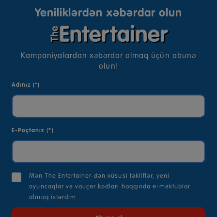
Yeniliklərdən xəbərdar olun
Kampaniyalardan xəbərdar olmaq üçün abunə
olun!
Adınız (*)
E-Poçtanız (*)
Mən The Entertainer-dən xüsusi təkliflər, yeni
oyuncaqlar və vauçer kodları haqqında e-məktublar
almaq istərdim