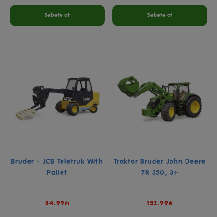
Səbətə at
Səbətə at
Bruder - JCB Teletruk With
Traktor Bruder John Deere
Pallet
7R 350, 3+
84.99₼
152.99₼