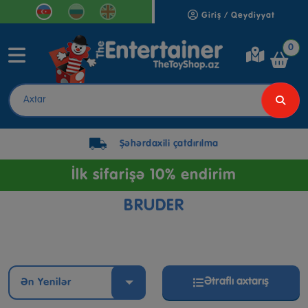
Giriş / Qeydiyyat
0
Şəhərdaxili çatdırılma
İlk sifarişə 10% endirim
BRUDER
Ətraflı axtarış
Ən Yenilər