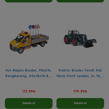
Yük Maşını Bruder, Plastik,
Traktor Bruder Fendt 936
Rəngbərəng, 40x18x18.8...
Vario Front Loader, 3+ Ya...
172.99₼
179.99₼
Səbətə at
Səbətə at