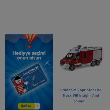
Bruder MB Sprinter Fire
Truck With Light And
Sound...