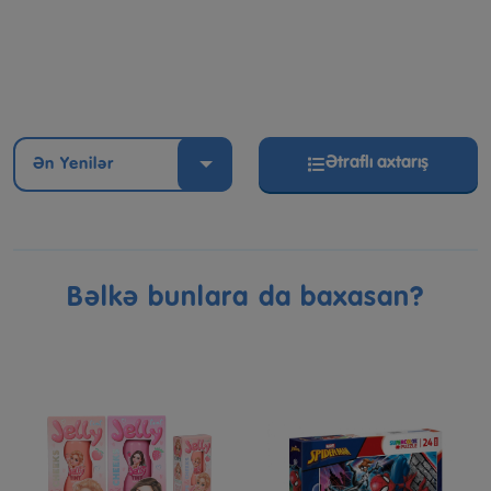
Ətraflı axtarış
Ən Yenilər
Bəlkə bunlara da baxasan?