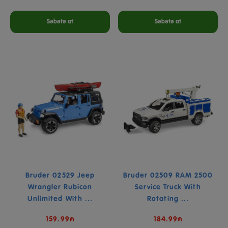
Səbətə at
Səbətə at
Bruder 02529 Jeep
Bruder 02509 RAM 2500
Wrangler Rubicon
Service Truck With
Unlimited With ...
Rotating ...
159.99₼
184.99₼