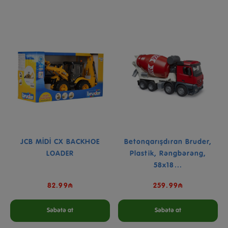
JCB MİDİ CX BACKHOE
Betonqarışdıran Bruder,
LOADER
Plastik, Rəngbərəng,
58x18...
82.99₼
259.99₼
Səbətə at
Səbətə at