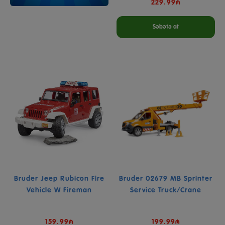
229.99₼
Səbətə at
Bruder Jeep Rubicon Fire
Bruder 02679 MB Sprinter
Vehicle W Fireman
Service Truck/Crane
159.99₼
199.99₼