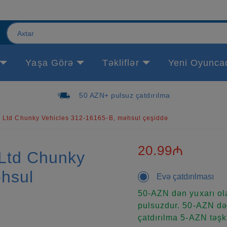
Yaşa Görə
Təkliflər
Yeni Oyunca
50 AZN+ pulsuz çatdırılma
 Ltd Chunky Vehicles 312-16165-B, məhsul çeşiddə
20.99₼
 Ltd Chunky
hsul
Evə çatdırılması
50-AZN dən yuxarı ola
pulsuzdur. 50-AZN dən
çatdırılma 5-AZN təşki