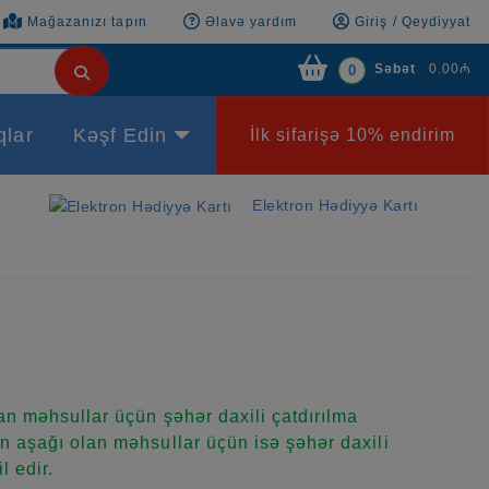
Mağazanızı tapın
Əlavə yardım
Giriş / Qeydiyyat
Səbət
0.00₼
0
qlar
Kəşf Edin
İlk sifarişə 10% endirim
Elektron Hədiyyə Kartı
n məhsullar üçün şəhər daxili çatdırılma
 aşağı olan məhsullar üçün isə şəhər daxili
l edir.