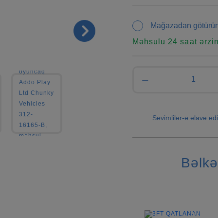
Mağazadan götürü
Məhsulu 24 saat ərzi
−
Sevimlilər-ə əlavə edi
Bəlkə
-27%