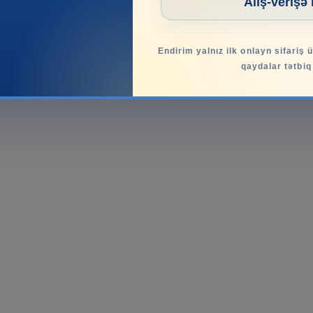
Alış-verişə
Endirim yalnız ilk onlayn sifariş 
qaydalar tətbiq