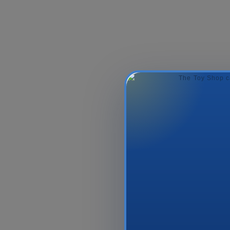
LEGO Technic 42228
PUZZLE 104
McLaren MCL39 F1 Car
SUPER C
Set
939.00₼
10.9