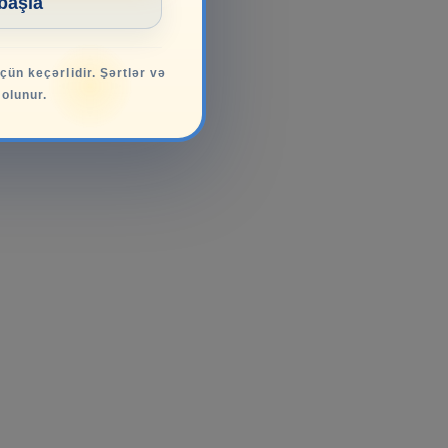
 başla
üçün keçərlidir. Şərtlər və
 olunur.