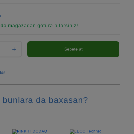
n
ndə mağazadan götürə bilərsiniz!
+
Səbətə at
ldi!
 bunlara da baxasan?