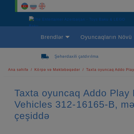
Brendlər
Oyuncaqların Növü
Şəhərdaxili çatdırılma
Ana səhifə
Körpə və Məktəbəqədər
Taxta oyuncaq Addo Play
Taxta oyuncaq Addo Play
Vehicles 312-16165-B, mə
çeşiddə