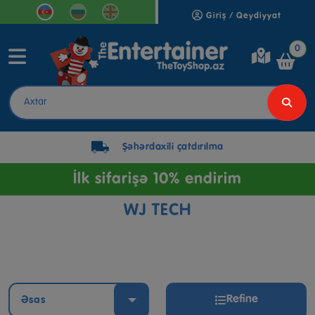
Giriş / Qeydiyyat
0
Şəhərdaxili çatdırılma
İlk sifarişə 10% endirim
WJ TECH
Refine
Əsas