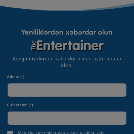
Yeniliklərdən xəbərdar olun
Kampaniyalardan xəbərdar olmaq üçün abunə
olun!
Adınız (*)
E-Poçtanız (*)
Mən The Entertainer-dən xüsusi təkliflər, yeni