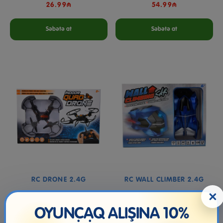
26.99₼
54.99₼
Səbətə at
Səbətə at
RC DRONE 2.4G
RC WALL CLIMBER 2.4G
×
OYUNCAQ ALIŞINA 10%
65.99₼
45.99₼