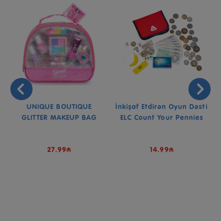
UNIQUE BOUTIQUE
İnkişaf Etdirən Oyun Dəsti
GLITTER MAKEUP BAG
ELC Count Your Pennies
27.99₼
14.99₼