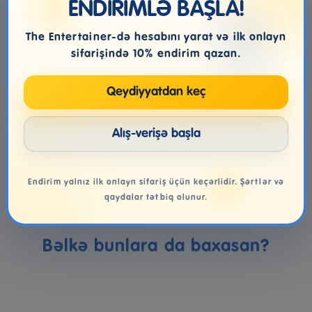
ENDİRİMLƏ BAŞLA!
Səbətə at
Səbətə at
The Entertainer-də hesabını yarat və ilk onlayn
sifarişində 10% endirim qazan.
Qeydiyyatdan keç
Alış-verişə başla
Refine
Əsas
Endirim yalnız ilk onlayn sifariş üçün keçərlidir. Şərtlər və
qaydalar tətbiq olunur.
Bəlkə bunlara da baxasan?