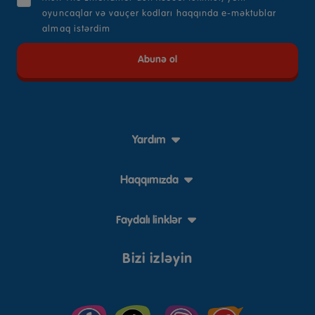
oyuncaqlar və vauçer kodları haqqında e-məktublar
almaq istərdim
Yardım
Haqqımızda
Faydalı linklər
Bizi izləyin