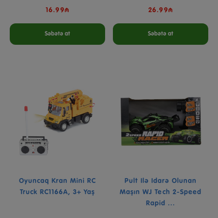
16.99₼
26.99₼
Səbətə at
Səbətə at
Oyuncaq Kran Mini RC
Pult Ilə Idarə Olunan
Truck RC1166A, 3+ Yaş
Maşın WJ Tech 2-Speed
Rapid ...