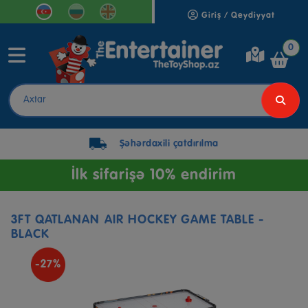
Giriş / Qeydiyyat
0
Şəhərdaxili çatdırılma
İlk sifarişə 10% endirim
3FT QATLANAN AIR HOCKEY GAME TABLE -
BLACK
-27%