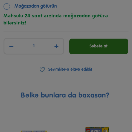
Mağazadan götürün
Məhsulu 24 saat ərzində mağazadan götürə
bilərsiniz!
−
+
Səbətə at
Sevimlilər-ə əlavə edildi!
Bəlkə bunlara da baxasan?