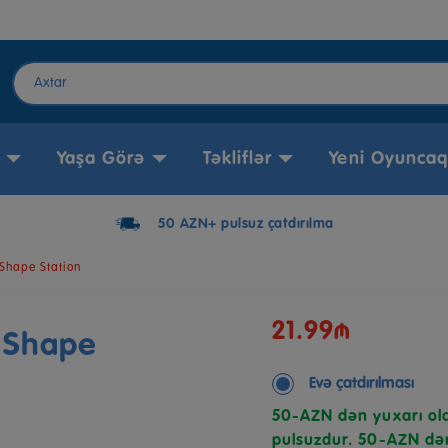
Yaşa Görə
Təkliflər
Yeni Oyuncaq
50 AZN+ pulsuz çatdırılma
Shape Station
21.99₼
 Shape
Evə çatdırılması
50-AZN dən yuxarı ola
pulsuzdur. 50-AZN dən