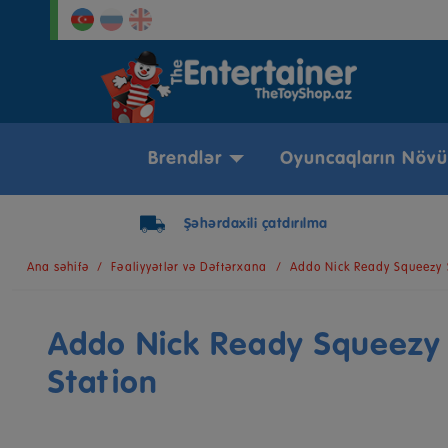
Brendlər
Oyuncaqların Növü
Şəhərdaxili çatdırılma
Ana səhifə
Fəaliyyətlər və Dəftərxana
Addo Nick Ready Squeezy 
Addo Nick Ready Squeezy
Station