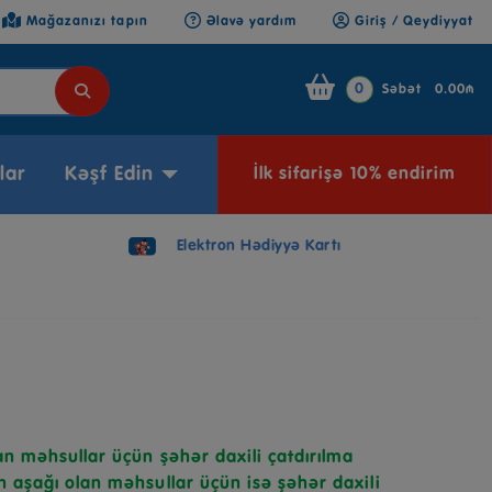
Mağazanızı tapın
Əlavə yardım
Giriş / Qeydiyyat
0
Səbət
0.00₼
lar
Kəşf Edin
İlk sifarişə 10% endirim
Elektron Hədiyyə Kartı
n məhsullar üçün şəhər daxili çatdırılma
 aşağı olan məhsullar üçün isə şəhər daxili