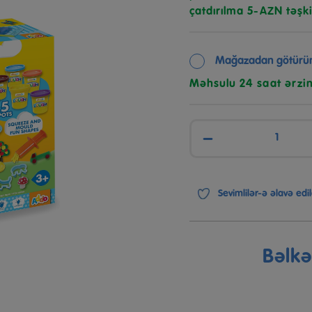
çatdırılma 5-AZN təşki
Mağazadan götürü
Məhsulu 24 saat ərzi
−
Sevimlilər-ə əlavə edil
Bəlk