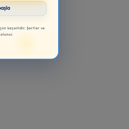
başla
çün keçərlidir. Şərtlər və
 olunur.