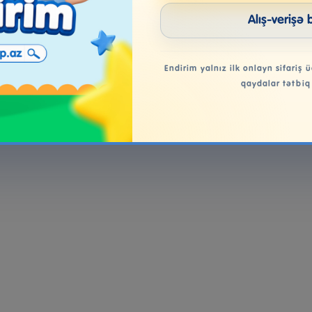
Alış-verişə 
Endirim yalnız ilk onlayn sifariş ü
qaydalar tətbiq