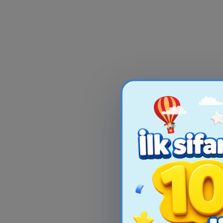
Pazl Clementoni Spa
SKINCARE STA
Maxi Cars On The Road,
104 His...
18.99₼
59.9