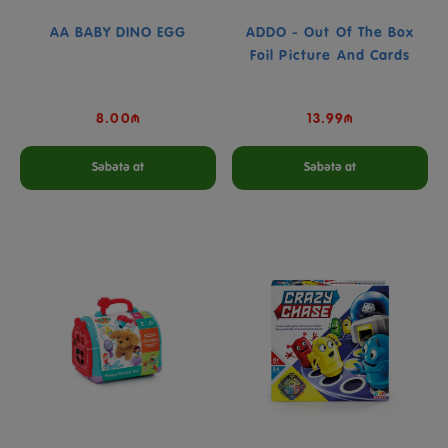
AA BABY DINO EGG
ADDO - Out Of The Box
Foil Picture And Cards
8.00₼
13.99₼
Səbətə at
Səbətə at