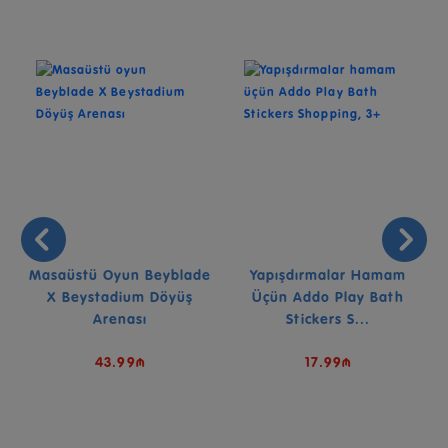
Masaüstü Oyun Beyblade
Yapışdırmalar Hamam
X Beystadium Döyüş
Üçün Addo Play Bath
Arenası
Stickers S...
43.99₼
17.99₼