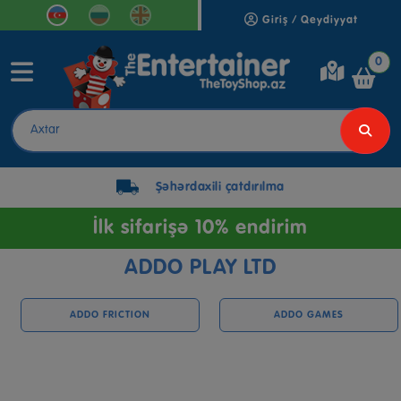
Giriş / Qeydiyyat
0
Şəhərdaxili çatdırılma
İlk sifarişə 10% endirim
ADDO PLAY LTD
ADDO FRICTION
ADDO GAMES