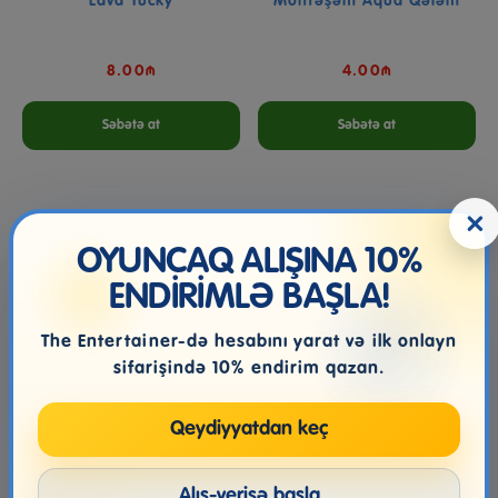
Lava Yucky
Möhtəşəm Aqua Qələm
8.00₼
4.00₼
Səbətə at
Səbətə at
×
OYUNCAQ ALIŞINA 10%
ENDİRİMLƏ BAŞLA!
The Entertainer-də hesabını yarat və ilk onlayn
sifarişində 10% endirim qazan.
Qeydiyyatdan keç
Addo Storm Blasters Aqua
AG BARNYARD BINGO
Cannon Assorted
Alış-verişə başla