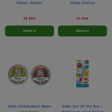
Classic Games
Shape Station
52.99₼
21.99₼
Səbətə at
Səbətə at
Addo Nickelodeon Maye
Addo Out Of The Box –