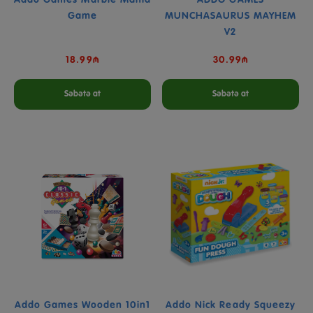
Game
MUNCHASAURUS MAYHEM
V2
18.99₼
30.99₼
Səbətə at
Səbətə at
Addo Games Wooden 10in1
Addo Nick Ready Squeezy