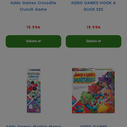
Addo Games Crocodile
ADDO GAMES HOOK A
Crunch Game
DUCK S25
19.99₼
19.99₼
Səbətə at
Səbətə at
Addo Games Marble Mania
ADDO GAMES