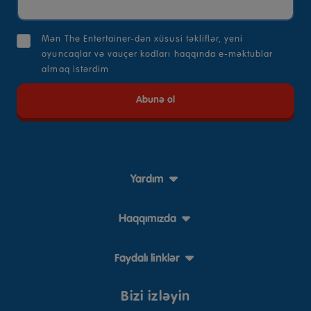
Mən The Entertainer-dən xüsusi təkliflər, yeni
oyuncaqlar və vauçer kodları haqqında e-məktublar
almaq istərdim
Yardım
Haqqımızda
Faydalı linklər
Bizi izləyin