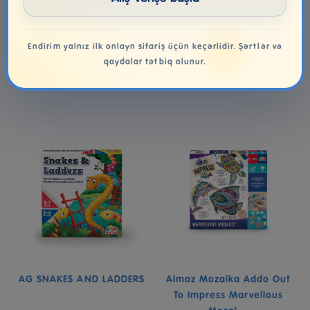
5.99₼
7.00₼
Endirim yalnız ilk onlayn sifariş üçün keçərlidir. Şərtlər və
qaydalar tətbiq olunur.
Səbətə at
Səbətə at
AG SNAKES AND LADDERS
Almaz Mozaika Addo Out
To Impress Marvellous