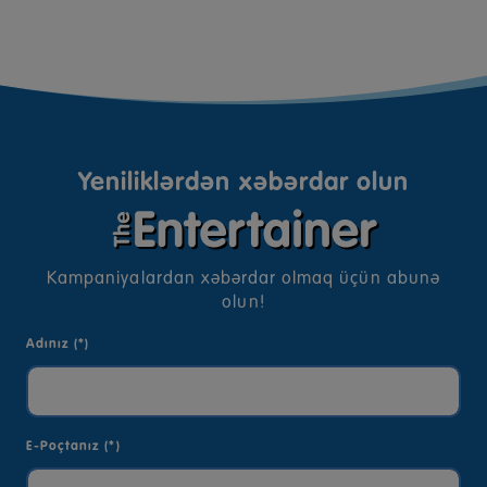
Yeniliklərdən xəbərdar olun
Kampaniyalardan xəbərdar olmaq üçün abunə
olun!
Adınız (*)
E-Poçtanız (*)