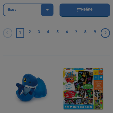
Refine
Əsas
2
3
4
5
6
7
8
9
1