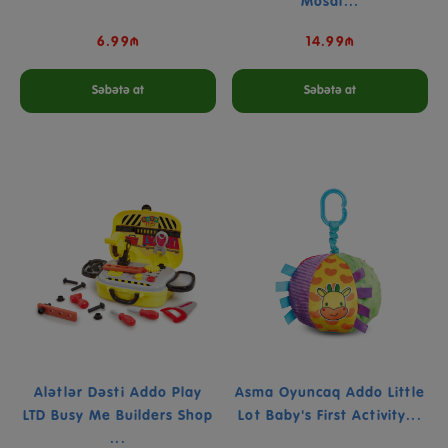
Mosai...
6.99₼
14.99₼
Səbətə at
Səbətə at
Alətlər Dəsti Addo Play
Asma Oyuncaq Addo Little
LTD Busy Me Builders Shop
Lot Baby's First Activity...
...