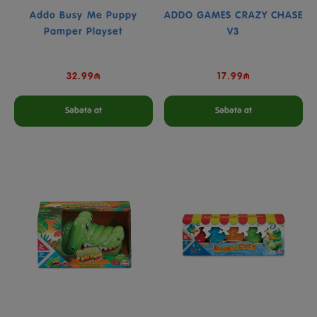
Addo Busy Me Puppy
ADDO GAMES CRAZY CHASE
Pamper Playset
V3
32.99₼
17.99₼
Səbətə at
Səbətə at