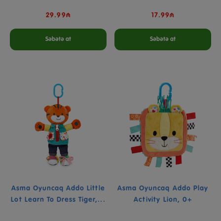
29.99₼
17.99₼
Səbətə at
Səbətə at
Asma Oyuncaq Addo Little
Asma Oyuncaq Addo Play
Lot Learn To Dress Tiger,...
Activity Lion, 0+