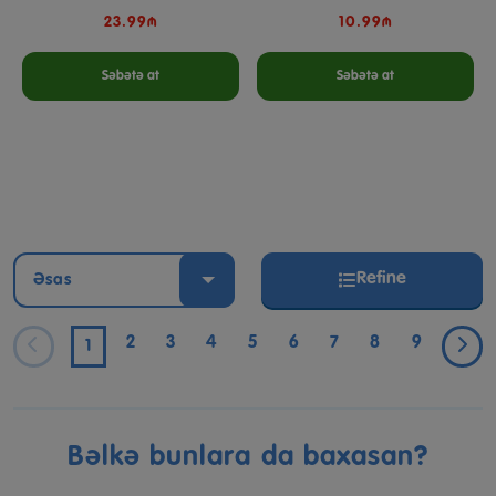
23.99₼
10.99₼
Səbətə at
Səbətə at
Refine
Əsas
2
3
4
5
6
7
8
9
1
Bəlkə bunlara da baxasan?