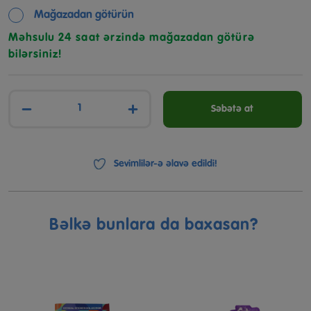
Mağazadan götürün
Məhsulu 24 saat ərzində mağazadan götürə
bilərsiniz!
−
+
Səbətə at
Sevimlilər-ə əlavə edildi!
Bəlkə bunlara da baxasan?