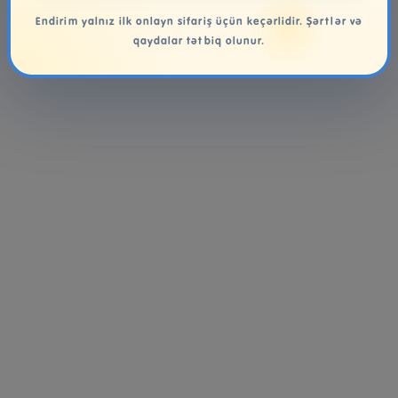
Endirim yalnız ilk onlayn sifariş üçün keçərlidir. Şərtlər və
qaydalar tətbiq olunur.