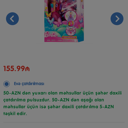
155.99₼
Evə çatdırılması
50-AZN dən yuxarı olan məhsullar üçün şəhər daxili
çatdırılma pulsuzdur. 50-AZN dən aşağı olan
məhsullar üçün isə şəhər daxili çatdırılma 5-AZN
təşkil edir.