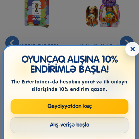
FIFA WORLD CUP 2026 -
Kukla Mattel Barbie
×
STICKERS COLLECTION
Extra Minis Tie Dye
HHF81, 14 ...
OYUNCAQ ALIŞINA 10%
ENDİRİMLƏ BAŞLA!
9.99₼
65.99₼
The Entertainer-də hesabını yarat və ilk onlayn
sifarişində 10% endirim qazan.
Qeydiyyatdan keç
Alış-verişə başla