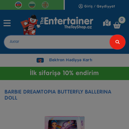
Giriş / Qeydiyyat
0
Elektron Hədiyyə Kartı
İlk sifarişə 10% endirim
BARBIE DREAMTOPIA BUTTERFLY BALLERINA
DOLL