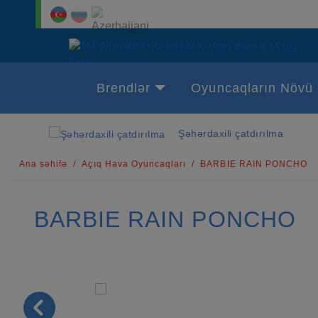
Brendlər
Oyuncaqların Növü
Şəhərdaxili çatdırılma
Ana səhifə
Açıq Hava Oyuncaqları
BARBIE RAIN PONCHO
BARBIE RAIN PONCHO