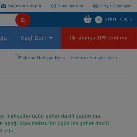
Mağazanızı tapın
Əlavə yardım
Giriş / Qeydiyyat
Səbət
0.00₼
0
qlar
Kəşf Edin
İlk sifarişə 10% endirim
Elektron Hədiyyə Kartı
n məhsullar üçün şəhər daxili çatdırılma
 aşağı olan məhsullar üçün isə şəhər daxili
l edir.