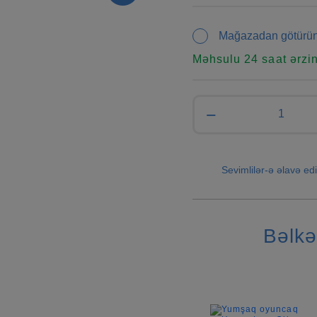
Mağazadan götürü
Məhsulu 24 saat ərzi
−
Sevimlilər-ə əlavə edi
Bəlkə