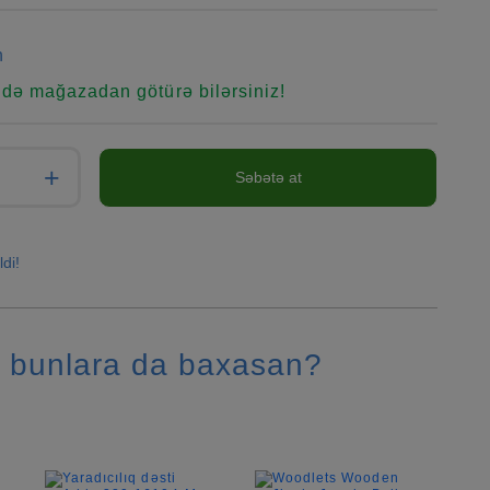
n
ndə mağazadan götürə bilərsiniz!
+
Səbətə at
ldi!
 bunlara da baxasan?