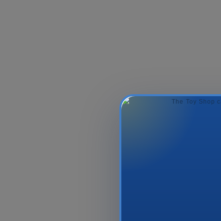
Woodlets Wooden
Kapilyar Qələ
Jingle Jangle Bells
Point 88 I
Musical Instru...
9.00₼
2.00