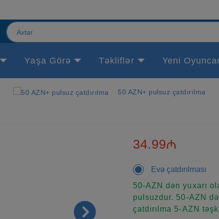
Yaşa Görə
Təkliflər
Yeni Oyunca
50 AZN+ pulsuz çatdırılma
34.99₼
Evə çatdırılması
50-AZN dən yuxarı ola
pulsuzdur. 50-AZN dən
çatdırılma 5-AZN təşki