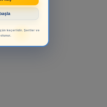
 başla
üçün keçərlidir. Şərtlər və
 olunur.