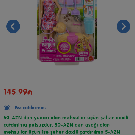
145.99₼
Evə çatdırılması
50-AZN dən yuxarı olan məhsullar üçün şəhər daxili
çatdırılma pulsuzdur. 50-AZN dən aşağı olan
məhsullar üçün isə şəhər daxili çatdırılma 5-AZN