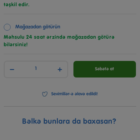
təşkil edir.
Mağazadan götürün
Məhsulu 24 saat ərzində mağazadan götürə
bilərsiniz!
−
+
Səbətə at
Sevimlilər-ə əlavə edildi!
Bəlkə bunlara da baxasan?