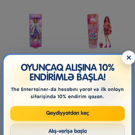
×
Barbie “Karyera” —
Kukla Mattel Barbie Pop
OYUNCAQ ALIŞINA 10%
Həkim Kuklası
Reveal Mango Mochi
HTJ22, ...
ENDİRİMLƏ BAŞLA!
The Entertainer-də hesabını yarat və ilk onlayn
52.99₼
112.99₼
sifarişində 10% endirim qazan.
Qeydiyyatdan keç
Alış-verişə başla