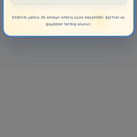
Endirim yalnız ilk onlayn sifariş üçün keçərlidir. Şərtlər və
qaydalar tətbiq olunur.