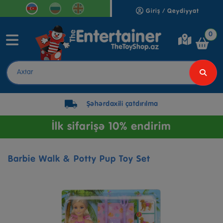
Giriş / Qeydiyyat
0
Şəhərdaxili çatdırılma
İlk sifarişə 10% endirim
Barbie Walk & Potty Pup Toy Set