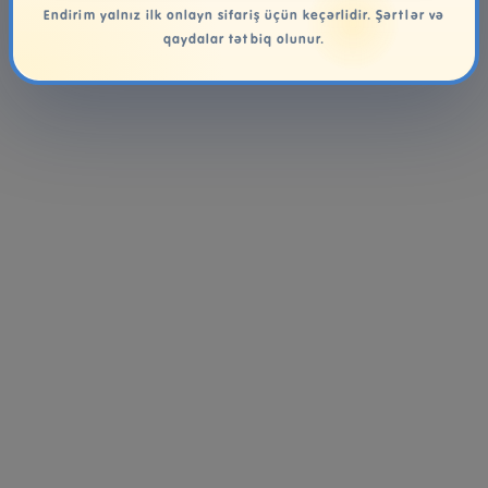
Endirim yalnız ilk onlayn sifariş üçün keçərlidir. Şərtlər və
qaydalar tətbiq olunur.