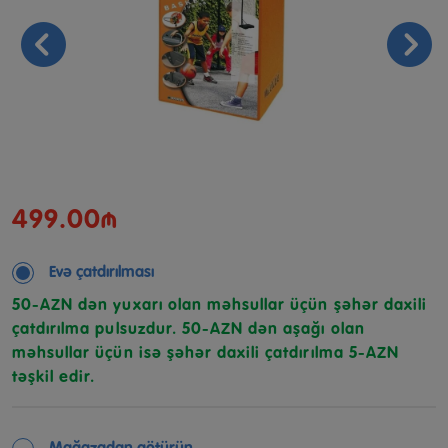
499.00₼
Evə çatdırılması
50-AZN dən yuxarı olan məhsullar üçün şəhər daxili
çatdırılma pulsuzdur. 50-AZN dən aşağı olan
məhsullar üçün isə şəhər daxili çatdırılma 5-AZN
təşkil edir.