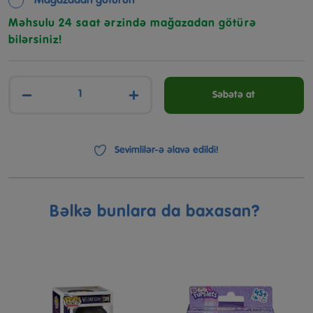
Mağazadan götürün
Məhsulu 24 saat ərzində mağazadan götürə
bilərsiniz!
−
+
Səbətə at
Sevimlilər-ə əlavə edildi!
Bəlkə bunlara da baxasan?