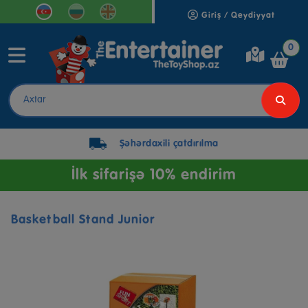
Giriş / Qeydiyyat
0
Şəhərdaxili çatdırılma
İlk sifarişə 10% endirim
Basketball Stand Junior