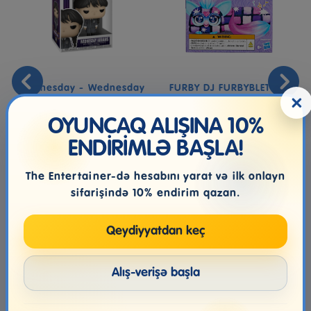
Wednesday - Wednesday
FURBY DJ FURBYBLET DIS
×
Addams - Collectable
CO
Vinyl F...
OYUNCAQ ALIŞINA 10%
ENDİRİMLƏ BAŞLA!
46.99₼
46.99₼
The Entertainer-də hesabını yarat və ilk onlayn
sifarişində 10% endirim qazan.
Qeydiyyatdan keç
Alış-verişə başla