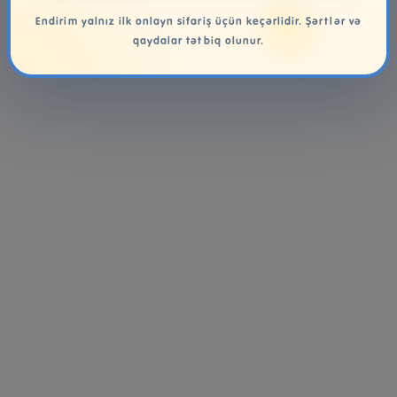
Endirim yalnız ilk onlayn sifariş üçün keçərlidir. Şərtlər və
qaydalar tətbiq olunur.