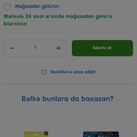
Mağazadan götürün
Məhsulu 24 saat ərzində mağazadan götürə
bilərsiniz!
−
+
Səbətə at
Sevimlilər-ə əlavə edildi!
Bəlkə bunlara da baxasan?