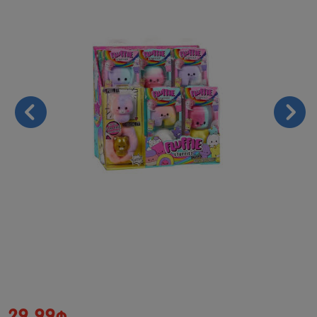
29.99₼