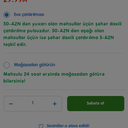
Evə çatdırılması
50-AZN dən yuxarı olan məhsullar üçün şəhər daxili
çatdırılma pulsuzdur. 50-AZN dən aşağı olan
məhsullar üçün isə şəhər daxili çatdırılma 5-AZN
təşkil edir.
Mağazadan götürün
Məhsulu 24 saat ərzində mağazadan götürə
bilərsiniz!
−
+
Səbətə at
Sevimlilər-ə əlavə edildi!