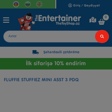
Giriş / Qeydiyyat
0
Şəhərdaxili çatdırılma
İlk sifarişə 10% endirim
FLUFFIE STUFFIEZ MINI ASST 3 PDQ