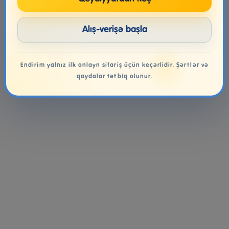
249.99₼
299.00₼
35.99₼
Alış-verişə başla
Endirim yalnız ilk onlayn sifariş üçün keçərlidir. Şərtlər və
qaydalar tətbiq olunur.