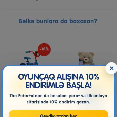
Bəlkə bunlara da baxasan?
-16%
×
OYUNCAQ ALIŞINA 10%
ENDİRİMLƏ BAŞLA!
Huffy Spider-Man 12"
SNUGGLE BUDDIES LIGHT
The Entertainer-də hesabını yarat və ilk onlayn
Uşaq Velosipedi
UP BEAR A25
sifarişində 10% endirim qazan.
Qeydiyyatdan keç