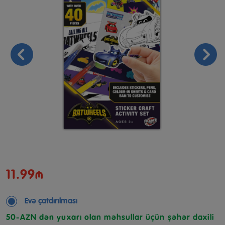
11.99₼
Evə çatdırılması
50-AZN dən yuxarı olan məhsullar üçün şəhər daxili