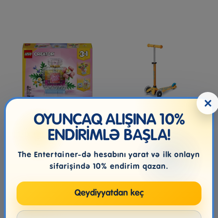
×
OYUNCAQ ALIŞINA 10%
LEGO 31383 Floral Decor
Micro Mini Deluxe
ENDİRİMLƏ BAŞLA!
Perfume Bottle
Apricot LED Scooter
The Entertainer-də hesabını yarat və ilk onlayn
sifarişində 10% endirim qazan.
104.99₼
205.99₼
Qeydiyyatdan keç