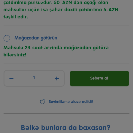
çatdırılma pulsuzdur. 50-AZN dən aşağı olan
məhsullar üçün isə şəhər daxili çatdırılma 5-AZN
təşkil edir.
Mağazadan götürün
Məhsulu 24 saat ərzində mağazadan götürə
bilərsiniz!
−
+
Səbətə at
Sevimlilər-ə əlavə edildi!
Bəlkə bunlara da baxasan?