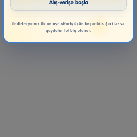
Alış-verişə başla
Endirim yalnız ilk onlayn sifariş üçün keçərlidir. Şərtlər və
qaydalar tətbiq olunur.