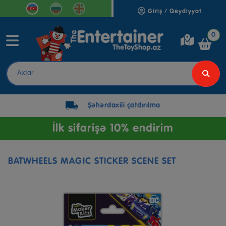
Giriş / Qeydiyyat
0
Şəhərdaxili çatdırılma
İlk sifarişə 10% endirim
BATWHEELS MAGIC STICKER SCENE SET